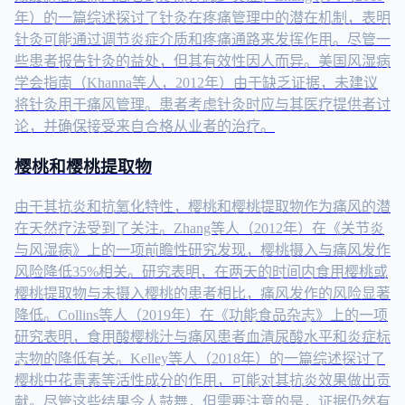
年）的一篇综述探讨了针灸在疼痛管理中的潜在机制，表明
针灸可能通过调节炎症介质和疼痛通路来发挥作用。尽管一
些患者报告针灸的益处，但其有效性因人而异。美国风湿病
学会指南（Khanna等人，2012年）由于缺乏证据，未建议
将针灸用于痛风管理。患者考虑针灸时应与其医疗提供者讨
论，并确保接受来自合格从业者的治疗。
樱桃和樱桃提取物
由于其抗炎和抗氧化特性，樱桃和樱桃提取物作为痛风的潜
在天然疗法受到了关注。Zhang等人（2012年）在《关节炎
与风湿病》上的一项前瞻性研究发现，樱桃摄入与痛风发作
风险降低35%相关。研究表明，在两天的时间内食用樱桃或
樱桃提取物与未摄入樱桃的患者相比，痛风发作的风险显著
降低。Collins等人（2019年）在《功能食品杂志》上的一项
研究表明，食用酸樱桃汁与痛风患者血清尿酸水平和炎症标
志物的降低有关。Kelley等人（2018年）的一篇综述探讨了
樱桃中花青素等活性成分的作用，可能对其抗炎效果做出贡
献。尽管这些结果令人鼓舞，但需要注意的是，证据仍然有