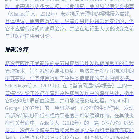
限，尚需进行更多大规模、长期研究。美国风湿病学会指南
（Khanna等人，2012年）未对痛风管理中的樱桃摄入做出
具体建议。患者应意识到，尽管食用樱桃通常是安全的，但
它不应替代常规的痛风治疗，并应在进行重大饮食改变之前
与其医疗提供者讨论。
局部冷疗
将冷疗应用于受影响的关节是痛风急性发作期间常见的自我
管理技术，旨在减轻疼痛和炎症。虽然关于冷疗在痛风中的
研究有限，但其使用得到了急性炎症管理的基本原则支持。
Schlesinger等人（2019年）在《当前风湿病学报告》上的一
篇综述讨论了冷疗在管理急性痛风发作中的潜在益处，指出
它能够减少局部血流量，并可能减缓炎症过程。Algafly和
George（2007年）的一项研究探讨了冷疗的生理作用，发现
局部冷却能够降低神经传导速度并可能缓解疼痛。在其他炎
症性关节病中，Adie等人（2012年）的一篇《科克伦》综述
发现，冷疗在全膝关节置换术后对减少失血和缓解疼痛有所
帮助。尽管许多患者发现冷疗有益，但个体反应可能不同，