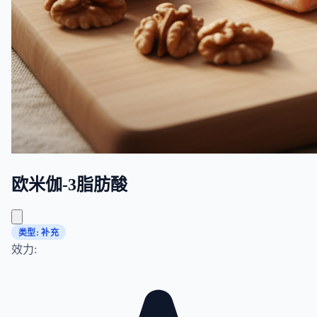
欧米伽-3脂肪酸
类型: 补充
效力: