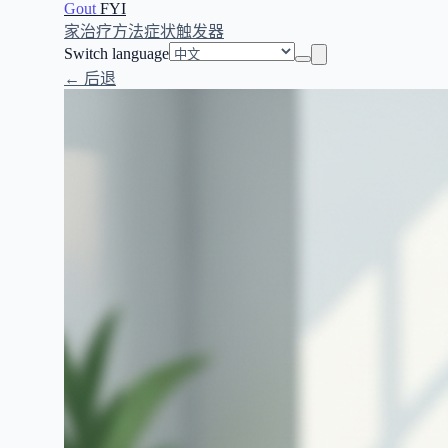
Gout
FYI
家
治疗方法
症状
触发器
Switch language
← 后退