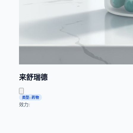
来舒瑞德
类型: 药物
效力: