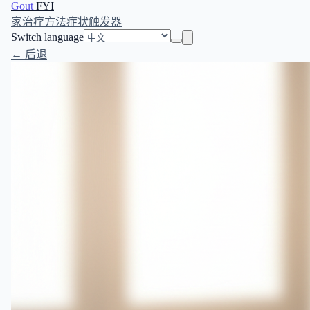
Gout
FYI
家
治疗方法
症状
触发器
Switch language
← 后退