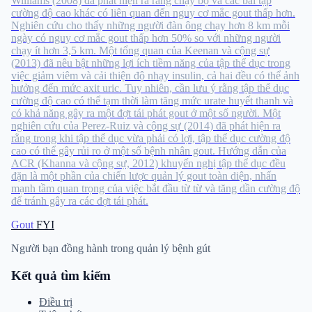
Williams (2008) đã phát hiện ra rằng chạy bộ và các bài tập
cường độ cao khác có liên quan đến nguy cơ mắc gout thấp hơn.
Nghiên cứu cho thấy những người đàn ông chạy hơn 8 km mỗi
ngày có nguy cơ mắc gout thấp hơn 50% so với những người
chạy ít hơn 3,5 km. Một tổng quan của Keenan và cộng sự
(2013) đã nêu bật những lợi ích tiềm năng của tập thể dục trong
việc giảm viêm và cải thiện độ nhạy insulin, cả hai đều có thể ảnh
hưởng đến mức axit uric. Tuy nhiên, cần lưu ý rằng tập thể dục
cường độ cao có thể tạm thời làm tăng mức urate huyết thanh và
có khả năng gây ra một đợt tái phát gout ở một số người. Một
nghiên cứu của Perez-Ruiz và cộng sự (2014) đã phát hiện ra
rằng trong khi tập thể dục vừa phải có lợi, tập thể dục cường độ
cao có thể gây rủi ro ở một số bệnh nhân gout. Hướng dẫn của
ACR (Khanna và cộng sự, 2012) khuyến nghị tập thể dục đều
đặn là một phần của chiến lược quản lý gout toàn diện, nhấn
mạnh tầm quan trọng của việc bắt đầu từ từ và tăng dần cường độ
để tránh gây ra các đợt tái phát.
Gout
FYI
Người bạn đồng hành trong quản lý bệnh gút
Kết quả tìm kiếm
Điều trị