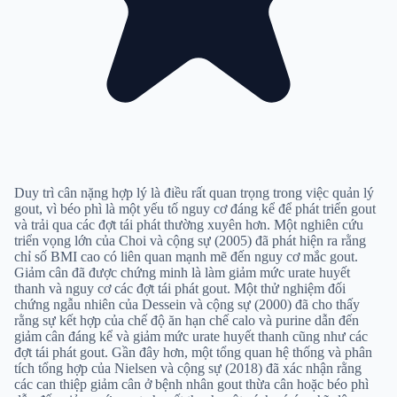
Duy trì cân nặng hợp lý là điều rất quan trọng trong việc quản lý
gout, vì béo phì là một yếu tố nguy cơ đáng kể để phát triển gout
và trải qua các đợt tái phát thường xuyên hơn. Một nghiên cứu
triển vọng lớn của Choi và cộng sự (2005) đã phát hiện ra rằng
chỉ số BMI cao có liên quan mạnh mẽ đến nguy cơ mắc gout.
Giảm cân đã được chứng minh là làm giảm mức urate huyết
thanh và nguy cơ các đợt tái phát gout. Một thử nghiệm đối
chứng ngẫu nhiên của Dessein và cộng sự (2000) đã cho thấy
rằng sự kết hợp của chế độ ăn hạn chế calo và purine dẫn đến
giảm cân đáng kể và giảm mức urate huyết thanh cũng như các
đợt tái phát gout. Gần đây hơn, một tổng quan hệ thống và phân
tích tổng hợp của Nielsen và cộng sự (2018) đã xác nhận rằng
các can thiệp giảm cân ở bệnh nhân gout thừa cân hoặc béo phì