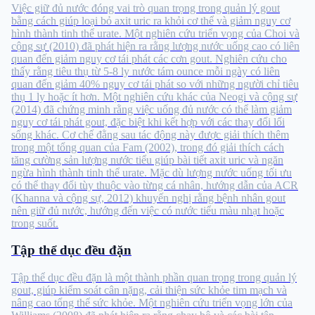
Việc giữ đủ nước đóng vai trò quan trọng trong quản lý gout
bằng cách giúp loại bỏ axit uric ra khỏi cơ thể và giảm nguy cơ
hình thành tinh thể urate. Một nghiên cứu triển vọng của Choi và
cộng sự (2010) đã phát hiện ra rằng lượng nước uống cao có liên
quan đến giảm nguy cơ tái phát các cơn gout. Nghiên cứu cho
thấy rằng tiêu thụ từ 5-8 ly nước tám ounce mỗi ngày có liên
quan đến giảm 40% nguy cơ tái phát so với những người chỉ tiêu
thụ 1 ly hoặc ít hơn. Một nghiên cứu khác của Neogi và cộng sự
(2014) đã chứng minh rằng việc uống đủ nước có thể làm giảm
nguy cơ tái phát gout, đặc biệt khi kết hợp với các thay đổi lối
sống khác. Cơ chế đằng sau tác động này được giải thích thêm
trong một tổng quan của Fam (2002), trong đó giải thích cách
tăng cường sản lượng nước tiểu giúp bài tiết axit uric và ngăn
ngừa hình thành tinh thể urate. Mặc dù lượng nước uống tối ưu
có thể thay đổi tùy thuộc vào từng cá nhân, hướng dẫn của ACR
(Khanna và cộng sự, 2012) khuyến nghị rằng bệnh nhân gout
nên giữ đủ nước, hướng đến việc có nước tiểu màu nhạt hoặc
trong suốt.
Tập thể dục đều đặn
Tập thể dục đều đặn là một thành phần quan trọng trong quản lý
gout, giúp kiểm soát cân nặng, cải thiện sức khỏe tim mạch và
nâng cao tổng thể sức khỏe. Một nghiên cứu triển vọng lớn của