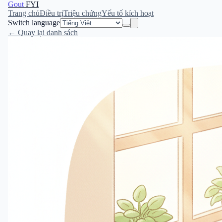
Gout
FYI
Trang chủ
Điều trị
Triệu chứng
Yếu tố kích hoạt
Switch language
← Quay lại danh sách