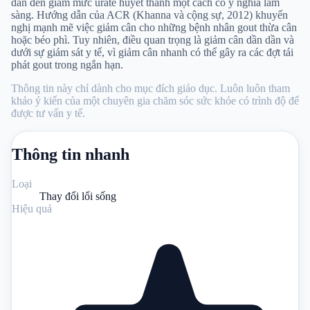
dẫn đến giảm mức urate huyết thanh một cách có ý nghĩa lâm
sàng. Hướng dẫn của ACR (Khanna và cộng sự, 2012) khuyến
nghị mạnh mẽ việc giảm cân cho những bệnh nhân gout thừa cân
hoặc béo phì. Tuy nhiên, điều quan trọng là giảm cân dần dần và
dưới sự giám sát y tế, vì giảm cân nhanh có thể gây ra các đợt tái
phát gout trong ngắn hạn.
Thông tin này chỉ dành cho mục đích giáo dục. Luôn luôn tham
khảo ý kiến ​​​​của một chuyên gia chăm sóc sức khỏe có trình độ để
được tư vấn y tế.
Thông tin nhanh
Loại
Thay đổi lối sống
Hiệu quả