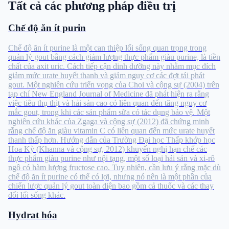
Tất cả các phương pháp điều trị
Chế độ ăn ít purin
Chế độ ăn ít purine là một can thiệp lối sống quan trọng trong
quản lý gout bằng cách giảm lượng thực phẩm giàu purine, là tiền
chất của axit uric. Cách tiếp cận dinh dưỡng này nhằm mục đích
giảm mức urate huyết thanh và giảm nguy cơ các đợt tái phát
gout. Một nghiên cứu triển vọng của Choi và cộng sự (2004) trên
tạp chí New England Journal of Medicine đã phát hiện ra rằng
việc tiêu thụ thịt và hải sản cao có liên quan đến tăng nguy cơ
mắc gout, trong khi các sản phẩm sữa có tác dụng bảo vệ. Một
nghiên cứu khác của Zgaga và cộng sự (2012) đã chứng minh
rằng chế độ ăn giàu vitamin C có liên quan đến mức urate huyết
thanh thấp hơn. Hướng dẫn của Trường Đại học Thấp khớp học
Hoa Kỳ (Khanna và cộng sự, 2012) khuyến nghị hạn chế các
thực phẩm giàu purine như nội tạng, một số loại hải sản và xi-rô
ngô có hàm lượng fructose cao. Tuy nhiên, cần lưu ý rằng mặc dù
chế độ ăn ít purine có thể có lợi, nhưng nó nên là một phần của
chiến lược quản lý gout toàn diện bao gồm cả thuốc và các thay
đổi lối sống khác.
Hydrat hóa