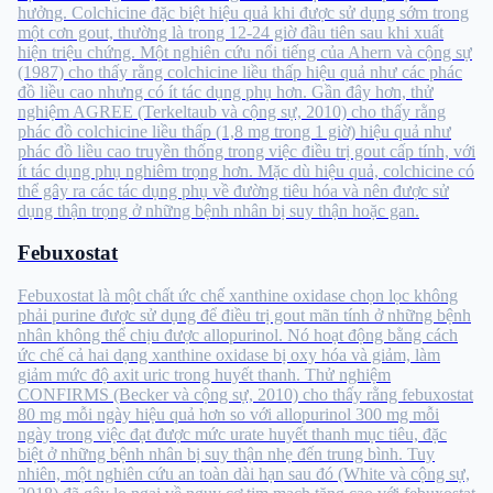
hưởng. Colchicine đặc biệt hiệu quả khi được sử dụng sớm trong
một cơn gout, thường là trong 12-24 giờ đầu tiên sau khi xuất
hiện triệu chứng. Một nghiên cứu nổi tiếng của Ahern và cộng sự
(1987) cho thấy rằng colchicine liều thấp hiệu quả như các phác
đồ liều cao nhưng có ít tác dụng phụ hơn. Gần đây hơn, thử
nghiệm AGREE (Terkeltaub và cộng sự, 2010) cho thấy rằng
phác đồ colchicine liều thấp (1,8 mg trong 1 giờ) hiệu quả như
phác đồ liều cao truyền thống trong việc điều trị gout cấp tính, với
ít tác dụng phụ nghiêm trọng hơn. Mặc dù hiệu quả, colchicine có
thể gây ra các tác dụng phụ về đường tiêu hóa và nên được sử
dụng thận trọng ở những bệnh nhân bị suy thận hoặc gan.
Febuxostat
Febuxostat là một chất ức chế xanthine oxidase chọn lọc không
phải purine được sử dụng để điều trị gout mãn tính ở những bệnh
nhân không thể chịu được allopurinol. Nó hoạt động bằng cách
ức chế cả hai dạng xanthine oxidase bị oxy hóa và giảm, làm
giảm mức độ axit uric trong huyết thanh. Thử nghiệm
CONFIRMS (Becker và cộng sự, 2010) cho thấy rằng febuxostat
80 mg mỗi ngày hiệu quả hơn so với allopurinol 300 mg mỗi
ngày trong việc đạt được mức urate huyết thanh mục tiêu, đặc
biệt ở những bệnh nhân bị suy thận nhẹ đến trung bình. Tuy
nhiên, một nghiên cứu an toàn dài hạn sau đó (White và cộng sự,