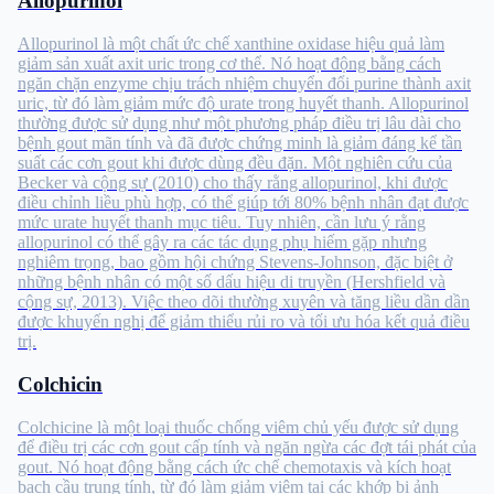
Allopurinol
Allopurinol là một chất ức chế xanthine oxidase hiệu quả làm
giảm sản xuất axit uric trong cơ thể. Nó hoạt động bằng cách
ngăn chặn enzyme chịu trách nhiệm chuyển đổi purine thành axit
uric, từ đó làm giảm mức độ urate trong huyết thanh. Allopurinol
thường được sử dụng như một phương pháp điều trị lâu dài cho
bệnh gout mãn tính và đã được chứng minh là giảm đáng kể tần
suất các cơn gout khi được dùng đều đặn. Một nghiên cứu của
Becker và cộng sự (2010) cho thấy rằng allopurinol, khi được
điều chỉnh liều phù hợp, có thể giúp tới 80% bệnh nhân đạt được
mức urate huyết thanh mục tiêu. Tuy nhiên, cần lưu ý rằng
allopurinol có thể gây ra các tác dụng phụ hiếm gặp nhưng
nghiêm trọng, bao gồm hội chứng Stevens-Johnson, đặc biệt ở
những bệnh nhân có một số dấu hiệu di truyền (Hershfield và
cộng sự, 2013). Việc theo dõi thường xuyên và tăng liều dần dần
được khuyến nghị để giảm thiểu rủi ro và tối ưu hóa kết quả điều
trị.
Colchicin
Colchicine là một loại thuốc chống viêm chủ yếu được sử dụng
để điều trị các cơn gout cấp tính và ngăn ngừa các đợt tái phát của
gout. Nó hoạt động bằng cách ức chế chemotaxis và kích hoạt
bạch cầu trung tính, từ đó làm giảm viêm tại các khớp bị ảnh