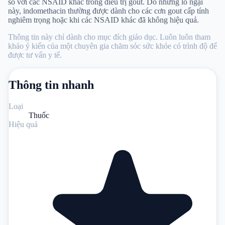
so với các NSAID khác trong điều trị gout. Do những lo ngại
này, indomethacin thường được dành cho các cơn gout cấp tính
nghiêm trọng hoặc khi các NSAID khác đã không hiệu quả.
Thông tin này chỉ dành cho mục đích giáo dục. Luôn luôn tham
khảo ý kiến ​​​​của một chuyên gia chăm sóc sức khỏe có trình độ để
được tư vấn y tế.
Thông tin nhanh
Loại
Thuốc
Hiệu quả