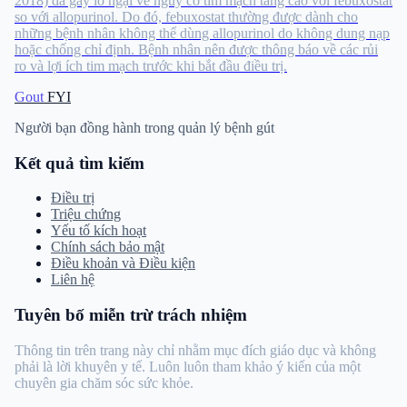
2018) đã gây lo ngại về nguy cơ tim mạch tăng cao với febuxostat
so với allopurinol. Do đó, febuxostat thường được dành cho
những bệnh nhân không thể dùng allopurinol do không dung nạp
hoặc chống chỉ định. Bệnh nhân nên được thông báo về các rủi
ro và lợi ích tim mạch trước khi bắt đầu điều trị.
Gout
FYI
Người bạn đồng hành trong quản lý bệnh gút
Kết quả tìm kiếm
Điều trị
Triệu chứng
Yếu tố kích hoạt
Chính sách bảo mật
Điều khoản và Điều kiện
Liên hệ
Tuyên bố miễn trừ trách nhiệm
Thông tin trên trang này chỉ nhằm mục đích giáo dục và không
phải là lời khuyên y tế. Luôn luôn tham khảo ý kiến ​​​​của một
chuyên gia chăm sóc sức khỏe.