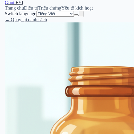
Gout
FYI
Trang chủ
Điều trị
Triệu chứng
Yếu tố kích hoạt
Switch language
← Quay lại danh sách