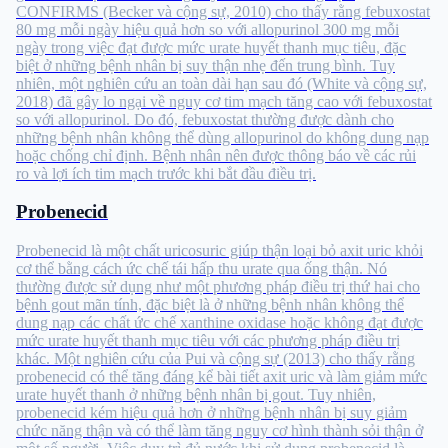
CONFIRMS (Becker và cộng sự, 2010) cho thấy rằng febuxostat
80 mg mỗi ngày hiệu quả hơn so với allopurinol 300 mg mỗi
ngày trong việc đạt được mức urate huyết thanh mục tiêu, đặc
biệt ở những bệnh nhân bị suy thận nhẹ đến trung bình. Tuy
nhiên, một nghiên cứu an toàn dài hạn sau đó (White và cộng sự,
2018) đã gây lo ngại về nguy cơ tim mạch tăng cao với febuxostat
so với allopurinol. Do đó, febuxostat thường được dành cho
những bệnh nhân không thể dùng allopurinol do không dung nạp
hoặc chống chỉ định. Bệnh nhân nên được thông báo về các rủi
ro và lợi ích tim mạch trước khi bắt đầu điều trị.
Probenecid
Probenecid là một chất uricosuric giúp thận loại bỏ axit uric khỏi
cơ thể bằng cách ức chế tái hấp thu urate qua ống thận. Nó
thường được sử dụng như một phương pháp điều trị thứ hai cho
bệnh gout mãn tính, đặc biệt là ở những bệnh nhân không thể
dung nạp các chất ức chế xanthine oxidase hoặc không đạt được
mức urate huyết thanh mục tiêu với các phương pháp điều trị
khác. Một nghiên cứu của Pui và cộng sự (2013) cho thấy rằng
probenecid có thể tăng đáng kể bài tiết axit uric và làm giảm mức
urate huyết thanh ở những bệnh nhân bị gout. Tuy nhiên,
probenecid kém hiệu quả hơn ở những bệnh nhân bị suy giảm
chức năng thận và có thể làm tăng nguy cơ hình thành sỏi thận ở