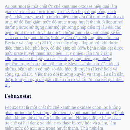
Allopurinol là một chất ức chế xanthine oxidase hiệu quả làm
giảm sản xuất axit uric trong cơ thể. Nó hoạt động bằng cách
ngăn chặn enzyme chịu trách nhiệm chuyển đổi purine thành axit
uric, từ đó làm giảm mức độ urate trong huyết thanh. Allopurinol
thường được sử dụng như một phương pháp điều trị lâu dài cho
bệnh gout mãn tính và đã được chứng minh là giảm đáng kể tần
suất các cơn gout khi được dùng đều đặn. Một nghiên cứu của
Becker và cộng sự (2010) cho thấy rằng allopurinol, khi được
điều chỉnh liều phù hợp, có thể giúp tới 80% bệnh nhân đạt được
mức urate huyết thanh mục tiêu. Tuy nhiên, cần lưu ý rằng
allopurinol có thể gây ra các tác dụng phụ hiếm gặp nhưng
nghiêm trọng, bao gồm hội chứng Stevens-Johnson, đặc biệt ở
những bệnh nhân có một số dấu hiệu di truyền (Hershfield và
cộng sự, 2013). Việc theo dõi thường xuyên và tăng liều dần dần
được khuyến nghị để giảm thiểu rủi ro và tối ưu hóa kết quả điều
trị.
Febuxostat
Febuxostat là một chất ức chế xanthine oxidase chọn lọc không
phải purine được sử dụng để điều trị gout mãn tính ở những bệnh
nhân không thể chịu được allopurinol. Nó hoạt động bằng cách
ức chế cả hai dạng xanthine oxidase bị oxy hóa và giảm, làm
giảm mức độ axit uric trong huyết thanh. Thử nghiệm