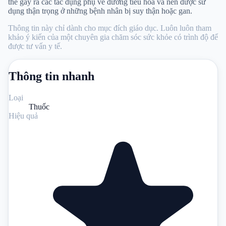
thể gây ra các tác dụng phụ về đường tiêu hóa và nên được sử
dụng thận trọng ở những bệnh nhân bị suy thận hoặc gan.
Thông tin này chỉ dành cho mục đích giáo dục. Luôn luôn tham
khảo ý kiến ​​​​của một chuyên gia chăm sóc sức khỏe có trình độ để
được tư vấn y tế.
Thông tin nhanh
Loại
Thuốc
Hiệu quả