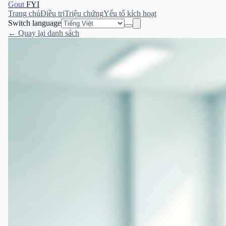
Gout
FYI
Trang chủ
Điều trị
Triệu chứng
Yếu tố kích hoạt
Switch language
← Quay lại danh sách