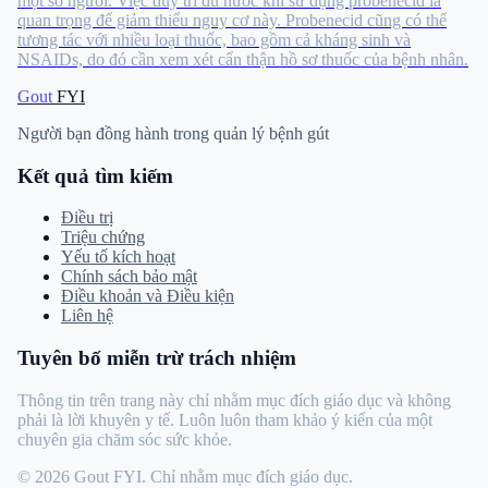
một số người. Việc duy trì đủ nước khi sử dụng probenecid là
quan trọng để giảm thiểu nguy cơ này. Probenecid cũng có thể
tương tác với nhiều loại thuốc, bao gồm cả kháng sinh và
NSAIDs, do đó cần xem xét cẩn thận hồ sơ thuốc của bệnh nhân.
Gout
FYI
Người bạn đồng hành trong quản lý bệnh gút
Kết quả tìm kiếm
Điều trị
Triệu chứng
Yếu tố kích hoạt
Chính sách bảo mật
Điều khoản và Điều kiện
Liên hệ
Tuyên bố miễn trừ trách nhiệm
Thông tin trên trang này chỉ nhằm mục đích giáo dục và không
phải là lời khuyên y tế. Luôn luôn tham khảo ý kiến ​​​​của một
chuyên gia chăm sóc sức khỏe.
© 2026 Gout FYI. Chỉ nhằm mục đích giáo dục.