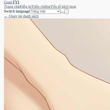
Gout
FYI
Trang chủ
Điều trị
Triệu chứng
Yếu tố kích hoạt
Switch language
← Quay lại danh sách