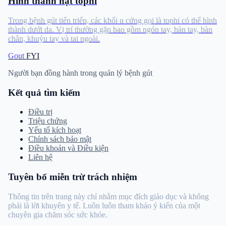
Hình thành hạt tophi
Trong bệnh gút tiến triển, các khối u cứng gọi là tophi có thể hình
thành dưới da. Vị trí thường gặp bao gồm ngón tay, bàn tay, bàn
chân, khuỷu tay và tai ngoài.
Gout
FYI
Người bạn đồng hành trong quản lý bệnh gút
Kết quả tìm kiếm
Điều trị
Triệu chứng
Yếu tố kích hoạt
Chính sách bảo mật
Điều khoản và Điều kiện
Liên hệ
Tuyên bố miễn trừ trách nhiệm
Thông tin trên trang này chỉ nhằm mục đích giáo dục và không
phải là lời khuyên y tế. Luôn luôn tham khảo ý kiến ​​​​của một
chuyên gia chăm sóc sức khỏe.