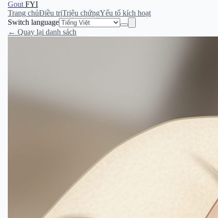
Gout
FYI
Trang chủ
Điều trị
Triệu chứng
Yếu tố kích hoạt
Switch language
← Quay lại danh sách