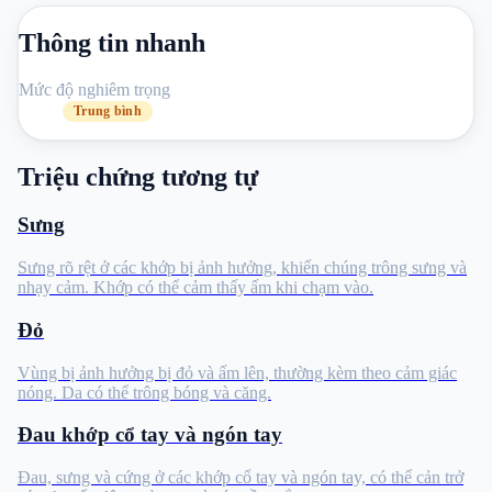
Thông tin nhanh
Mức độ nghiêm trọng
Trung bình
Triệu chứng tương tự
Sưng
Sưng rõ rệt ở các khớp bị ảnh hưởng, khiến chúng trông sưng và
nhạy cảm. Khớp có thể cảm thấy ấm khi chạm vào.
Đỏ
Vùng bị ảnh hưởng bị đỏ và ấm lên, thường kèm theo cảm giác
nóng. Da có thể trông bóng và căng.
Đau khớp cổ tay và ngón tay
Đau, sưng và cứng ở các khớp cổ tay và ngón tay, có thể cản trở