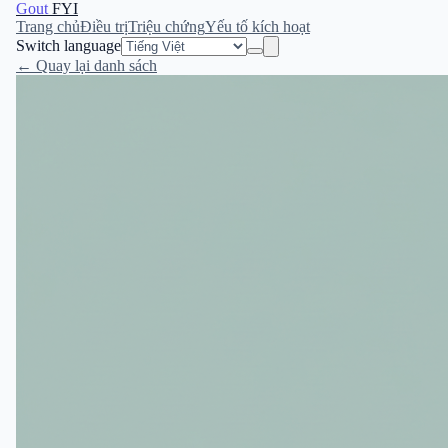
Gout
FYI
Trang chủ
Điều trị
Triệu chứng
Yếu tố kích hoạt
Switch language
← Quay lại danh sách