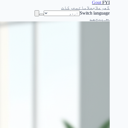
Gout
FYI
گھر
علاج
علامات
محرکات
Switch language
← پیچھے