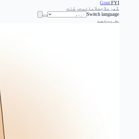
Gout
FYI
گھر
علاج
علامات
محرکات
Switch language
← پیچھے