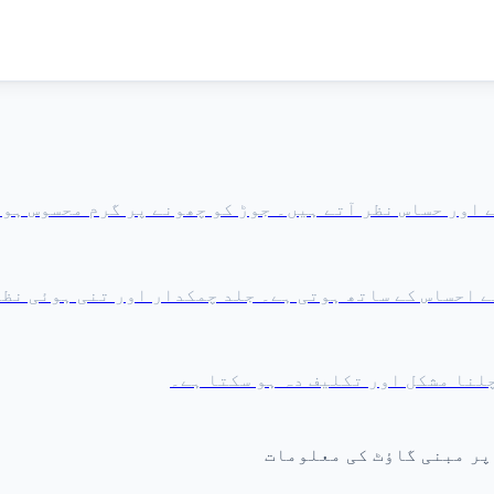
 اور حساس نظر آتے ہیں۔ جوڑ کو چھونے پر گرم محسوس ہو 
کے احساس کے ساتھ ہوتی ہے۔ جلد چمکدار اور تنی ہوئی نظ
لنا مشکل اور تکلیف دہ ہو سکتا ہے۔
پر مبنی گاؤٹ کی معلومات