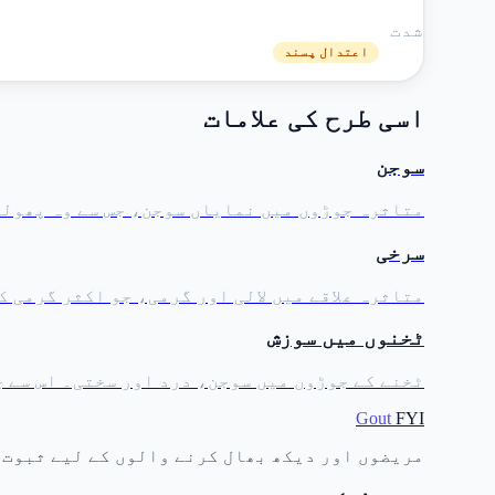
شدت
اعتدال پسند
اسی طرح کی علامات
سوجن
متاثرہ جوڑوں میں نمایاں سوجن، جس سے وہ پھولے
سرخی
متاثرہ علاقے میں لالی اور گرمی، جو اکثر گرمی 
ٹخنوں میں سوزش
ٹخنے کے جوڑوں میں سوجن، درد اور سختی۔ اس سے چ
Gout
FYI
مریضوں اور دیکھ بھال کرنے والوں کے لیے ثبوت 