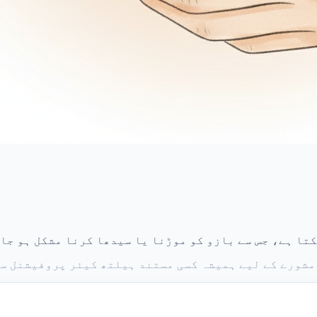
کتا ہے، جس سے بازو کو موڑنا یا سیدھا کرنا مشکل ہو جا
مشورے کے لیے ہمیشہ کسی مستند ہیلتھ کیئر پروفیشنل س