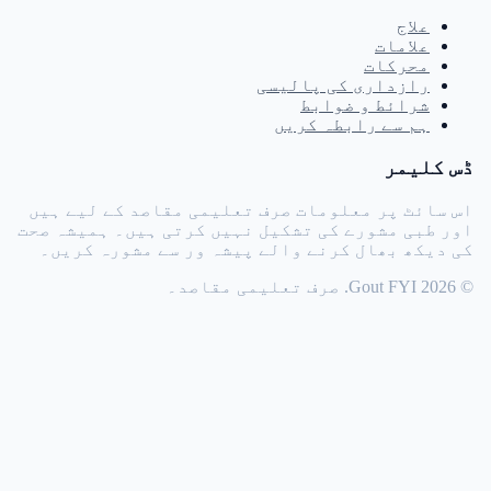
علاج
علامات
محرکات
رازداری کی پالیسی
شرائط و ضوابط
ہم سے رابطہ کریں
ڈس کلیمر
اس سائٹ پر معلومات صرف تعلیمی مقاصد کے لیے ہیں
اور طبی مشورے کی تشکیل نہیں کرتی ہیں۔ ہمیشہ صحت
کی دیکھ بھال کرنے والے پیشہ ور سے مشورہ کریں۔
© 2026 Gout FYI. صرف تعلیمی مقاصد۔