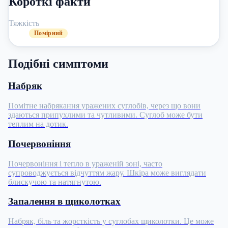
Короткі факти
Тяжкість
Помірний
Подібні симптоми
Набряк
Помітне набрякання уражених суглобів, через що вони
здаються припухлими та чутливими. Суглоб може бути
теплим на дотик.
Почервоніння
Почервоніння і тепло в ураженій зоні, часто
супроводжується відчуттям жару. Шкіра може виглядати
блискучою та натягнутою.
Запалення в щиколотках
Набряк, біль та жорсткість у суглобах щиколотки. Це може