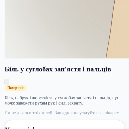
Біль у суглобах зап'ястя і пальців
Помірний
Біль, набряк і жорсткість у суглобах зап'ястя і пальців, що
може заважати рухам рук і силі захвату.
Лише для освітніх цілей. Завжди консультуйтесь з лікарем.