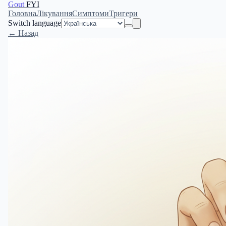
Gout
FYI
Головна
Лікування
Симптоми
Тригери
Switch language
← Назад