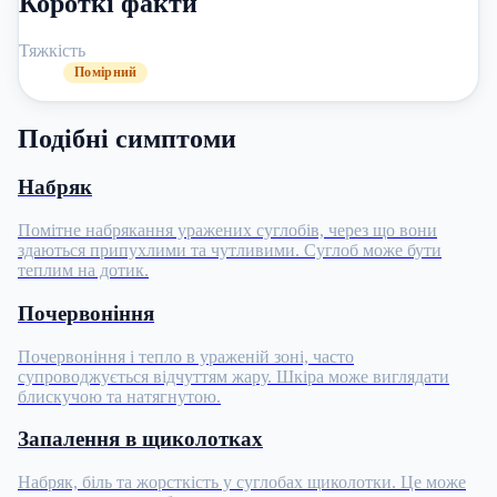
Короткі факти
Тяжкість
Помірний
Подібні симптоми
Набряк
Помітне набрякання уражених суглобів, через що вони
здаються припухлими та чутливими. Суглоб може бути
теплим на дотик.
Почервоніння
Почервоніння і тепло в ураженій зоні, часто
супроводжується відчуттям жару. Шкіра може виглядати
блискучою та натягнутою.
Запалення в щиколотках
Набряк, біль та жорсткість у суглобах щиколотки. Це може