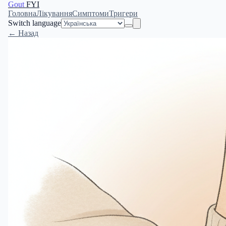
Gout
FYI
Головна
Лікування
Симптоми
Тригери
Switch language
← Назад