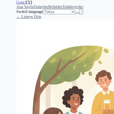
Gout
FYI
Ana Sayfa
Tedaviler
Belirtiler
Tetikleyiciler
Switch language
← Listeye Dön