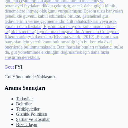
gut için çeşitli topikal ajanların kullanımını incelemiş ve
potansiyel faydalara dikkat çekmiştir, ancak daha güçlü klinik
denemelere ihtiyaç olduğunu vurgulamıştır. Epsom tuzu banyoları
genellikle güvenli kabul edilmekle birlikte, geleneksel gut
tedavilerinin yerine geçmemelidir. Cilt rahatsızlıkları veya açık
yaraları olan hastalar, Epsom tuzu banyosu kullanmadan önce
sağlık hizmeti sağlayıcılarına danışmalıdır. American College of
Rheumatology kılavuzları (Khanna ve ark., 2012), Epsom tuzu
banyoları için yeterli kanıt bulunmadığı için bu konuda özel
önerilerde bulunmamaktadır. Bazı hastalar bunları rahatlatıcı bulsa
da, gut yönetiminde etkinliğini doğrulamak için daha fazla
araştırma gereklidir.
Gout
FYI
Gut Yönetiminde Yoldaşınız
Arama Sonuçları
Tedaviler
Belirtiler
Tetikleyiciler
Gizlilik Politikası
Şartlar ve Koşullar
Bize Ulaşın