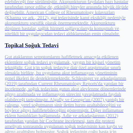
edebileceği öne sürülmüştür. Akupunkturun faydaları bazı hastalar
tarafından rapor edilse de, etkinliği bireyler arasında büyük ölçüde
değişebilir. American College of Rheumatology kılavuzları
(Khanna ve ark., 2012), gut tedavisinde kanıt eksikliği nedeniyle
akupunkturu spesifik olarak önermemektedir. Akupunkturu
düşünen hastalar, sağlık hizmeti sağlayıcılarıyla konuşmalı ve
nitelikli bir uygulayıcıdan tedavi aldıklarından emin olmalıdır.
Topikal Soğuk Tedavi
Gut ataklarının semptomlarını hafifletmek amacıyla etkilenen
eklemlere soğuk tedavi uygulamak, yaygın bir kişisel yönetim
tekniğidir. Gut için soğuk tedaviye dair özel araştırmalar sınırlı
olmakla birlikte, bu uygulama akut inflamasyon yönetiminin
genel ilkeleri ile desteklenmektedir. Schlesinger ve arkadaşlarının
(2019) tarafından Current Rheumatology Reports'da yapılan bir
incelemede, soğuk tedavinin gutun akut alevlenme dönemlerinde
ağrıyı azaltmada ve inflamasyon sürecini yavaşlatmada faydalı
olabileceği tartışılmıştır. Algafly ve George'un (2007) yaptığı bir
çalışma, yerel soğutmanın sinir iletim hızını azaltabileceğini ve
böylece ağrıyı hafifletebileceğini göstermiştir. Diğer inflamatuar
eklem hastalıkları bağlamında, Adie ve arkadaşlarının (2012)
tarafından yapılan bir Cochrane incelemesi, tam diz protezi
ameliyatı sonrasında uygulanan soğuk tedavisinin kan kaybı ve
ağrıyı azalttığını bulmuştur. Soğuk tedavinin çoğu hasta için