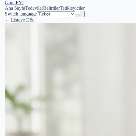
Gout
FYI
Ana Sayfa
Tedaviler
Belirtiler
Tetikleyiciler
Switch language
← Listeye Dön