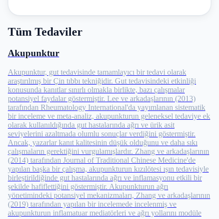
Tüm Tedaviler
Akupunktur
Akupunktur, gut tedavisinde tamamlayıcı bir tedavi olarak
araştırılmış bir Çin tıbbı tekniğidir. Gut tedavisindeki etkinliği
konusunda kanıtlar sınırlı olmakla birlikte, bazı çalışmalar
potansiyel faydalar göstermiştir. Lee ve arkadaşlarının (2013)
tarafından Rheumatology International'da yayımlanan sistematik
bir inceleme ve meta-analiz, akupunkturun geleneksel tedaviye ek
olarak kullanıldığında gut hastalarında ağrı ve ürik asit
seviyelerini azaltmada olumlu sonuçlar verdiğini göstermiştir.
Ancak, yazarlar kanıt kalitesinin düşük olduğunu ve daha sıkı
çalışmaların gerektiğini vurgulamışlardır. Zhang ve arkadaşlarının
(2014) tarafından Journal of Traditional Chinese Medicine'de
yapılan başka bir çalışma, akupunkturun kızılötesi ışın tedavisiyle
birleştirildiğinde gut hastalarında ağrı ve inflamasyonu etkili bir
şekilde hafiflettiğini göstermiştir. Akupunkturun ağrı
yönetimindeki potansiyel mekanizmaları, Zhang ve arkadaşlarının
(2019) tarafından yapılan bir incelemede incelenmiş ve
akupunkturun inflamatuar mediatörleri ve ağrı yollarını modüle