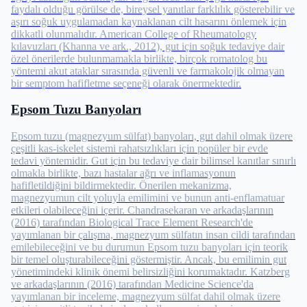
faydalı olduğu görülse de, bireysel yanıtlar farklılık gösterebilir ve
aşırı soğuk uygulamadan kaynaklanan cilt hasarını önlemek için
dikkatli olunmalıdır. American College of Rheumatology
kılavuzları (Khanna ve ark., 2012), gut için soğuk tedaviye dair
özel önerilerde bulunmamakla birlikte, birçok romatolog bu
yöntemi akut ataklar sırasında güvenli ve farmakolojik olmayan
bir semptom hafifletme seçeneği olarak önermektedir.
Epsom Tuzu Banyoları
Epsom tuzu (magnezyum sülfat) banyoları, gut dahil olmak üzere
çeşitli kas-iskelet sistemi rahatsızlıkları için popüler bir evde
tedavi yöntemidir. Gut için bu tedaviye dair bilimsel kanıtlar sınırlı
olmakla birlikte, bazı hastalar ağrı ve inflamasyonun
hafifletildiğini bildirmektedir. Önerilen mekanizma,
magnezyumun cilt yoluyla emilimini ve bunun anti-enflamatuar
etkileri olabileceğini içerir. Chandrasekaran ve arkadaşlarının
(2016) tarafından Biological Trace Element Research'de
yayımlanan bir çalışma, magnezyum sülfatın insan cildi tarafından
emilebileceğini ve bu durumun Epsom tuzu banyoları için teorik
bir temel oluşturabileceğini göstermiştir. Ancak, bu emilimin gut
yönetimindeki klinik önemi belirsizliğini korumaktadır. Katzberg
ve arkadaşlarının (2016) tarafından Medicine Science'da
yayımlanan bir inceleme, magnezyum sülfat dahil olmak üzere