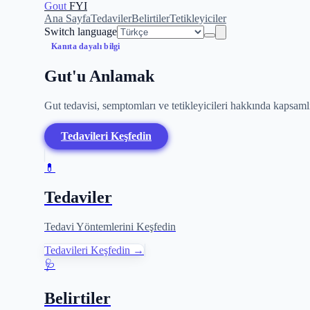
Gout
FYI
Ana Sayfa
Tedaviler
Belirtiler
Tetikleyiciler
Switch language
Kanıta dayalı bilgi
Gut'u Anlamak
Gut tedavisi, semptomları ve tetikleyicileri hakkında kapsamlı,
Tedavileri Keşfedin
💊
Tedaviler
Tedavi Yöntemlerini Keşfedin
Tedavileri Keşfedin →
🩺
Belirtiler