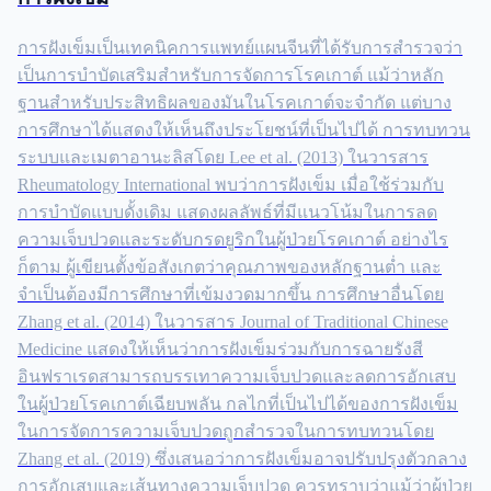
การฝังเข็มเป็นเทคนิคการแพทย์แผนจีนที่ได้รับการสำรวจว่า
เป็นการบำบัดเสริมสำหรับการจัดการโรคเกาต์ แม้ว่าหลัก
ฐานสำหรับประสิทธิผลของมันในโรคเกาต์จะจำกัด แต่บาง
การศึกษาได้แสดงให้เห็นถึงประโยชน์ที่เป็นไปได้ การทบทวน
ระบบและเมตาอานะลิสโดย Lee et al. (2013) ในวารสาร
Rheumatology International พบว่าการฝังเข็ม เมื่อใช้ร่วมกับ
การบำบัดแบบดั้งเดิม แสดงผลลัพธ์ที่มีแนวโน้มในการลด
ความเจ็บปวดและระดับกรดยูริกในผู้ป่วยโรคเกาต์ อย่างไร
ก็ตาม ผู้เขียนตั้งข้อสังเกตว่าคุณภาพของหลักฐานต่ำ และ
จำเป็นต้องมีการศึกษาที่เข้มงวดมากขึ้น การศึกษาอื่นโดย
Zhang et al. (2014) ในวารสาร Journal of Traditional Chinese
Medicine แสดงให้เห็นว่าการฝังเข็มร่วมกับการฉายรังสี
อินฟราเรดสามารถบรรเทาความเจ็บปวดและลดการอักเสบ
ในผู้ป่วยโรคเกาต์เฉียบพลัน กลไกที่เป็นไปได้ของการฝังเข็ม
ในการจัดการความเจ็บปวดถูกสำรวจในการทบทวนโดย
Zhang et al. (2019) ซึ่งเสนอว่าการฝังเข็มอาจปรับปรุงตัวกลาง
การอักเสบและเส้นทางความเจ็บปวด ควรทราบว่าแม้ว่าผู้ป่วย