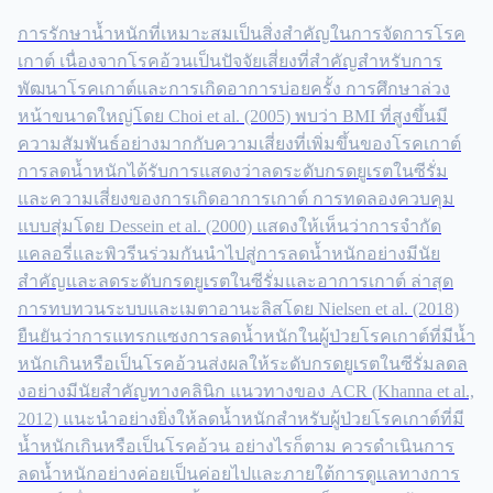
การรักษาน้ำหนักที่เหมาะสมเป็นสิ่งสำคัญในการจัดการโรค
เกาต์ เนื่องจากโรคอ้วนเป็นปัจจัยเสี่ยงที่สำคัญสำหรับการ
พัฒนาโรคเกาต์และการเกิดอาการบ่อยครั้ง การศึกษาล่วง
หน้าขนาดใหญ่โดย Choi et al. (2005) พบว่า BMI ที่สูงขึ้นมี
ความสัมพันธ์อย่างมากกับความเสี่ยงที่เพิ่มขึ้นของโรคเกาต์
การลดน้ำหนักได้รับการแสดงว่าลดระดับกรดยูเรตในซีรั่ม
และความเสี่ยงของการเกิดอาการเกาต์ การทดลองควบคุม
แบบสุ่มโดย Dessein et al. (2000) แสดงให้เห็นว่าการจำกัด
แคลอรี่และพิวรีนร่วมกันนำไปสู่การลดน้ำหนักอย่างมีนัย
สำคัญและลดระดับกรดยูเรตในซีรั่มและอาการเกาต์ ล่าสุด
การทบทวนระบบและเมตาอานะลิสโดย Nielsen et al. (2018)
ยืนยันว่าการแทรกแซงการลดน้ำหนักในผู้ป่วยโรคเกาต์ที่มีน้ำ
หนักเกินหรือเป็นโรคอ้วนส่งผลให้ระดับกรดยูเรตในซีรั่มลดล
งอย่างมีนัยสำคัญทางคลินิก แนวทางของ ACR (Khanna et al.,
2012) แนะนำอย่างยิ่งให้ลดน้ำหนักสำหรับผู้ป่วยโรคเกาต์ที่มี
น้ำหนักเกินหรือเป็นโรคอ้วน อย่างไรก็ตาม ควรดำเนินการ
ลดน้ำหนักอย่างค่อยเป็นค่อยไปและภายใต้การดูแลทางการ