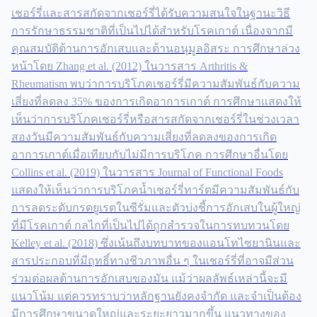
เชอร์รี่และสารสกัดจากเชอร์รี่ได้รับความสนใจในฐานะวิธี
การรักษาธรรมชาติที่เป็นไปได้สำหรับโรคเกาต์ เนื่องจากมี
คุณสมบัติต้านการอักเสบและต้านอนุมูลอิสระ การศึกษาล่วง
หน้าโดย Zhang et al. (2012) ในวารสาร Arthritis &
Rheumatism พบว่าการบริโภคเชอร์รี่มีความสัมพันธ์กับความ
เสี่ยงที่ลดลง 35% ของการเกิดอาการเกาต์ การศึกษาแสดงให้
เห็นว่าการบริโภคเชอร์รี่หรือสารสกัดจากเชอร์รี่ในช่วงเวลา
สองวันมีความสัมพันธ์กับความเสี่ยงที่ลดลงของการเกิด
อาการเกาต์เมื่อเทียบกับไม่มีการบริโภค การศึกษาอื่นโดย
Collins et al. (2019) ในวารสาร Journal of Functional Foods
แสดงให้เห็นว่าการบริโภคน้ำเชอร์รี่ทาร์ตมีความสัมพันธ์กับ
การลดระดับกรดยูเรตในซีรั่มและตัวบ่งชี้การอักเสบในผู้ใหญ่
ที่มีโรคเกาต์ กลไกที่เป็นไปได้ถูกสำรวจในการทบทวนโดย
Kelley et al. (2018) ซึ่งเน้นถึงบทบาทของแอนโทไซยานินและ
สารประกอบที่มีฤทธิ์ทางชีวภาพอื่น ๆ ในเชอร์รี่ที่อาจมีส่วน
ร่วมต่อผลต้านการอักเสบของมัน แม้ว่าผลลัพธ์เหล่านี้จะมี
แนวโน้ม แต่ควรทราบว่าหลักฐานยังคงจำกัด และจำเป็นต้อง
มีการศึกษาขนาดใหญ่และระยะยาวมากขึ้น แนวทางของ