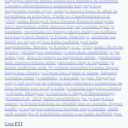
wagonjwa huripoti unafuu kutoka kwa maumivu na uchochezi.
Utaratibu uliopendekezwa unahusisha kunyonya kwa
magnesiamu kupitia ngozi, ambayo inaweza kuwa na athari za
kupambana na uchochezi. Utafiti wa Chandrasekaran et al.
(2016) katika Biological Trace Element Research ulionyesha
kuwa magnesium sulfate inaweza kunyonya kupitia ngozi ya
binadamu, uwezekano wa kuunga mkono msingi wa nadharia
kwa kuoga kwa chumvi ya Epsom. Hata hivyo, umuhimu wa
kliniki wa unyonyaji huu katika kudhibiti gout bado
haujafahamika. Mapitio ya Katzberg et al. (2016) katika Medicine
Science yalichunguza matumizi ya mawakala mbalimbali ya juu
katika gout, ikiwa ni pamoja na magnesium sulfate, yakibainisha
faida zinazowezekana lakini yakisisitiza hitaji la majaribio ya
kliniki madhubuti zaidi. Ni muhimu kutambua kwamba ingawa
kuoga kwa chumvi ya Epsom kwa ujumla ni salama, haipaswi
kuchukua nafasi ya matibabu ya kawaida ya gout. Wagonjwa
wenye hali za ngozi au vidonda wazi wanapaswa kushauriana na
mtoa huduma wao wa afya kabla ya kutumia kuoga kwa chumvi
ya Epsom. Miongozo ya American College of Rheumatology
(Khanna et al., 2012) haitoi mapendekezo juu ya kuoga kwa
chumvi ya Epsom kutokana na ushahidi usio wa kutosha. Ingawa
baadhi ya wagonjwa wanaweza kuzipata zenye kutuliza, utafiti
zaidi unahitajika ili kuthibitisha ufanisi wao katika kudhibiti gout.
Gout
FYI