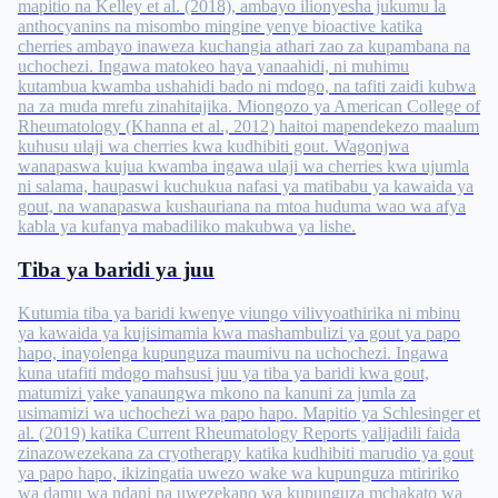
mapitio na Kelley et al. (2018), ambayo ilionyesha jukumu la
anthocyanins na misombo mingine yenye bioactive katika
cherries ambayo inaweza kuchangia athari zao za kupambana na
uchochezi. Ingawa matokeo haya yanaahidi, ni muhimu
kutambua kwamba ushahidi bado ni mdogo, na tafiti zaidi kubwa
na za muda mrefu zinahitajika. Miongozo ya American College of
Rheumatology (Khanna et al., 2012) haitoi mapendekezo maalum
kuhusu ulaji wa cherries kwa kudhibiti gout. Wagonjwa
wanapaswa kujua kwamba ingawa ulaji wa cherries kwa ujumla
ni salama, haupaswi kuchukua nafasi ya matibabu ya kawaida ya
gout, na wanapaswa kushauriana na mtoa huduma wao wa afya
kabla ya kufanya mabadiliko makubwa ya lishe.
Tiba ya baridi ya juu
Kutumia tiba ya baridi kwenye viungo vilivyoathirika ni mbinu
ya kawaida ya kujisimamia kwa mashambulizi ya gout ya papo
hapo, inayolenga kupunguza maumivu na uchochezi. Ingawa
kuna utafiti mdogo mahsusi juu ya tiba ya baridi kwa gout,
matumizi yake yanaungwa mkono na kanuni za jumla za
usimamizi wa uchochezi wa papo hapo. Mapitio ya Schlesinger et
al. (2019) katika Current Rheumatology Reports yalijadili faida
zinazowezekana za cryotherapy katika kudhibiti marudio ya gout
ya papo hapo, ikizingatia uwezo wake wa kupunguza mtiririko
wa damu wa ndani na uwezekano wa kupunguza mchakato wa