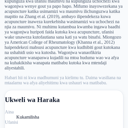
kupunguza kwa ufanisi maumivu na kupunguza uchochezi kwa
wagonjwa wenye gout ya papo hapo. Mifumo inayowezekana ya
acupuncture katika usimamizi wa maumivu ilichunguzwa katika
mapitio na Zhang et al. (2019), ambayo ilipendekeza kuwa
acupuncture inaweza kurekebisha wasimamizi wa uchochezi na
njia za maumivu. Ni muhimu kutambua kwamba ingawa baadhi
ya wagonjwa huripoti faida kutoka kwa acupuncture, ufanisi
wake unaweza kutofautiana sana kati ya watu binafsi. Miongozo
ya American College of Rheumatology (Khanna et al., 2012)
haipendekezi mahsusi acupuncture kwa kudhibiti gout kutokana
na ushahidi usio wa kutosha. Wagonjwa wanaofikiria
acupuncture wanapaswa kujadili na mtoa huduma wao wa afya
na kuhakikisha wanapata matibabu kutoka kwa mtendaji
aliyestahili.
Habari hii ni kwa madhumuni ya kielimu tu. Daima wasiliana na
mtaalamu wa afya aliyehitimu kwa ushauri wa matibabu.
Ukweli wa Haraka
Aina
Kukamilisha
Ufanisi