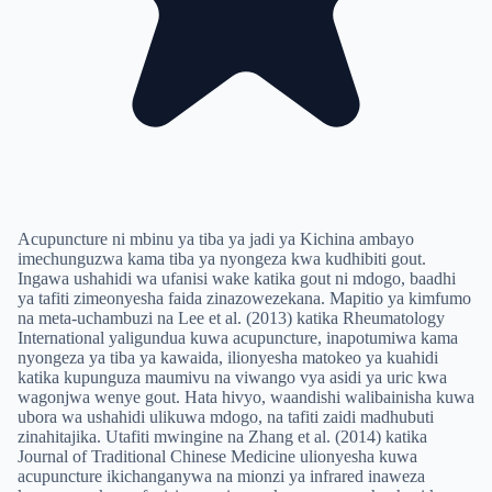
Acupuncture ni mbinu ya tiba ya jadi ya Kichina ambayo
imechunguzwa kama tiba ya nyongeza kwa kudhibiti gout.
Ingawa ushahidi wa ufanisi wake katika gout ni mdogo, baadhi
ya tafiti zimeonyesha faida zinazowezekana. Mapitio ya kimfumo
na meta-uchambuzi na Lee et al. (2013) katika Rheumatology
International yaligundua kuwa acupuncture, inapotumiwa kama
nyongeza ya tiba ya kawaida, ilionyesha matokeo ya kuahidi
katika kupunguza maumivu na viwango vya asidi ya uric kwa
wagonjwa wenye gout. Hata hivyo, waandishi walibainisha kuwa
ubora wa ushahidi ulikuwa mdogo, na tafiti zaidi madhubuti
zinahitajika. Utafiti mwingine na Zhang et al. (2014) katika
Journal of Traditional Chinese Medicine ulionyesha kuwa
acupuncture ikichanganywa na mionzi ya infrared inaweza