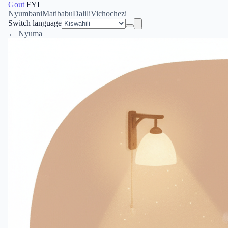
Gout
FYI
Nyumbani
Matibabu
Dalili
Vichochezi
Switch language
← Nyuma