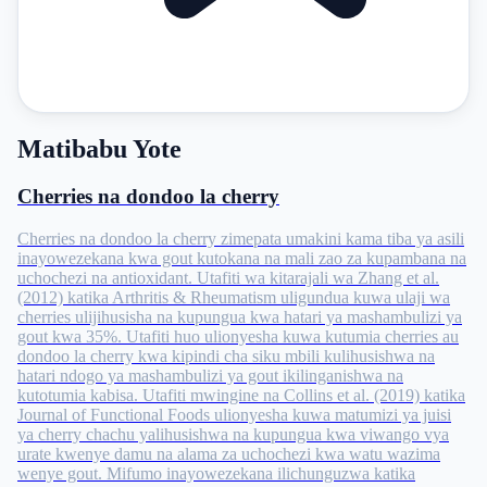
Matibabu Yote
Cherries na dondoo la cherry
Cherries na dondoo la cherry zimepata umakini kama tiba ya asili
inayowezekana kwa gout kutokana na mali zao za kupambana na
uchochezi na antioxidant. Utafiti wa kitarajali wa Zhang et al.
(2012) katika Arthritis & Rheumatism uligundua kuwa ulaji wa
cherries ulijihusisha na kupungua kwa hatari ya mashambulizi ya
gout kwa 35%. Utafiti huo ulionyesha kuwa kutumia cherries au
dondoo la cherry kwa kipindi cha siku mbili kulihusishwa na
hatari ndogo ya mashambulizi ya gout ikilinganishwa na
kutotumia kabisa. Utafiti mwingine na Collins et al. (2019) katika
Journal of Functional Foods ulionyesha kuwa matumizi ya juisi
ya cherry chachu yalihusishwa na kupungua kwa viwango vya
urate kwenye damu na alama za uchochezi kwa watu wazima
wenye gout. Mifumo inayowezekana ilichunguzwa katika