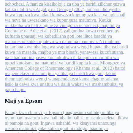
uchochezi. Athari za kisaikolojia za tiba ya baridi zilichunguzwa
katika utafiti wa Algafly na George (2007), ambao ulionyesha
kuwa kupoza kwa ndani kunaweza kupunguza kasi ya upitishaji
wa neva na uwezekano wa kupunguza maumivu. Katika
muktadha wa hali zingine za viungo za uchochezi, mapitio ya
Cochrane na Adie et al. (2012) yaligundua kuwa cryotherapy
kufuatia upasuaji wa kubadilisha goti lote ilitoa baadhi ya
maboresho katika upotevu wa damu na maumivu. Ni muhimu
kutambua kwamba ingawa wagonjwa wengi hupata tiba ya baridi
kuwa na msaada, majibu ya mtu binafsi yanaweza kutofautiana,
na tahadhari inapaswa kuchukuliwa ili kuepuka uharibifu wa
ngozi kutokana na matumizi ya baridi kupita kiasi. Miongozo ya
American College of Rheumatology (Khanna et al., 2012) haitoi
mapendekezo maalum juu ya tiba ya baridi kwa gout, lakini
rheumatologists wengi wanapendekeza kama chaguo salama,
lisilo la dawa kwa unafuu wa dalili wakati wa mashambulizi ya
papo hapo.
Maji ya Epsom
Kuoga kwa chumvi ya Epsom (magnesium sulfate) ni tiba ya
nyumbani maarufu kwa hali mbalimbali za musculoskeletal, ikiwa
ni pamoja na gout. Ingawa ushahidi wa kisayansi unaounga
mkono matumizi yake katika gout ni mdogo, baadhi ya