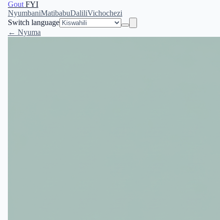
Gout
FYI
Nyumbani
Matibabu
Dalili
Vichochezi
Switch language
← Nyuma