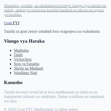
Maumivu, uvimbe, na ukakamavu kwenye viungo vya mkono na
vidole, ambavyo vinaweza kuathiri harakati za mkono na nguvu
ya kushika.
Gout
FYI
Taarifa za gout zenye ushahidi kwa wagonjwa na wahudumu
Viungo vya Haraka
Matibabu
Dalili
Vichochezi
Sera ya Faragha
Sheria na Masharti
Wasiliana Nasi
Kanusho
Taarifa kwenye tovuti hii ni kwa madhumuni ya elimu tu na
haijumuishi ushauri wa matibabu. Daima wasiliana na mtaalamu
wa afya.
© 2026 Gout FYI. Madhumuni ya elimu pekee.