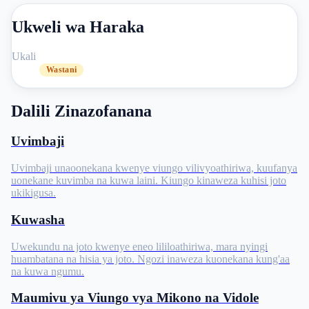
Ukweli wa Haraka
Ukali
Wastani
Dalili Zinazofanana
Uvimbaji
Uvimbaji unaoonekana kwenye viungo vilivyoathiriwa, kuufanya
uonekane kuvimba na kuwa laini. Kiungo kinaweza kuhisi joto
ukikigusa.
Kuwasha
Uwekundu na joto kwenye eneo lililoathiriwa, mara nyingi
huambatana na hisia ya joto. Ngozi inaweza kuonekana kung'aa
na kuwa ngumu.
Maumivu ya Viungo vya Mikono na Vidole