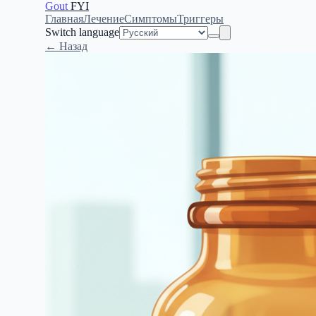
Gout
FYI
Главная
Лечение
Симптомы
Триггеры
Switch language
← Назад