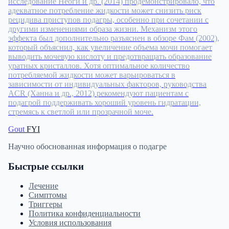
исследование Неоги и др. (2014) продемонстрировало, что
адекватное потребление жидкости может снизить риск
рецидива приступов подагры, особенно при сочетании с
другими изменениями образа жизни. Механизм этого
эффекта был дополнительно разъяснен в обзоре Фам (2002),
который объяснил, как увеличение объема мочи помогает
выводить мочевую кислоту и предотвращать образование
уратных кристаллов. Хотя оптимальное количество
потребляемой жидкости может варьироваться в
зависимости от индивидуальных факторов, руководства
ACR (Ханна и др., 2012) рекомендуют пациентам с
подагрой поддерживать хороший уровень гидратации,
стремясь к светлой или прозрачной моче.
Gout
FYI
Научно обоснованная информация о подагре
Быстрые ссылки
Лечение
Симптомы
Триггеры
Политика конфиденциальности
Условия использования