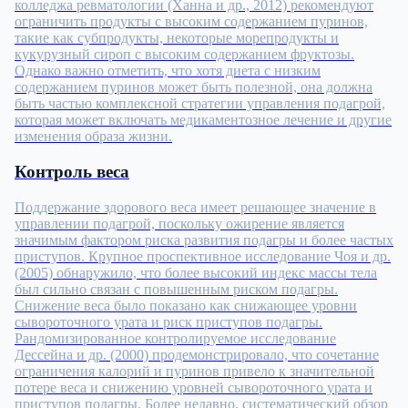
колледжа ревматологии (Ханна и др., 2012) рекомендуют
ограничить продукты с высоким содержанием пуринов,
такие как субпродукты, некоторые морепродукты и
кукурузный сироп с высоким содержанием фруктозы.
Однако важно отметить, что хотя диета с низким
содержанием пуринов может быть полезной, она должна
быть частью комплексной стратегии управления подагрой,
которая может включать медикаментозное лечение и другие
изменения образа жизни.
Контроль веса
Поддержание здорового веса имеет решающее значение в
управлении подагрой, поскольку ожирение является
значимым фактором риска развития подагры и более частых
приступов. Крупное проспективное исследование Чоя и др.
(2005) обнаружило, что более высокий индекс массы тела
был сильно связан с повышенным риском подагры.
Снижение веса было показано как снижающее уровни
сывороточного урата и риск приступов подагры.
Рандомизированное контролируемое исследование
Дессейна и др. (2000) продемонстрировало, что сочетание
ограничения калорий и пуринов привело к значительной
потере веса и снижению уровней сывороточного урата и
приступов подагры. Более недавно, систематический обзор