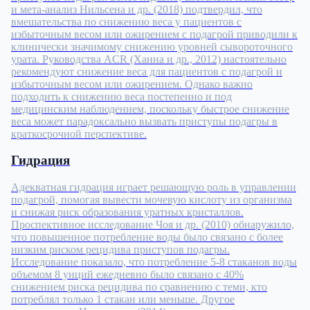
и мета-анализ Нильсена и др. (2018) подтвердил, что
вмешательства по снижению веса у пациентов с
избыточным весом или ожирением с подагрой приводили к
клинически значимому снижению уровней сывороточного
урата. Руководства ACR (Ханна и др., 2012) настоятельно
рекомендуют снижение веса для пациентов с подагрой и
избыточным весом или ожирением. Однако важно
подходить к снижению веса постепенно и под
медицинским наблюдением, поскольку быстрое снижение
веса может парадоксально вызвать приступы подагры в
краткосрочной перспективе.
Гидрация
Адекватная гидрация играет решающую роль в управлении
подагрой, помогая вывести мочевую кислоту из организма
и снижая риск образования уратных кристаллов.
Проспективное исследование Чоя и др. (2010) обнаружило,
что повышенное потребление воды было связано с более
низким риском рецидива приступов подагры.
Исследование показало, что потребление 5-8 стаканов воды
объемом 8 унций ежедневно было связано с 40%
снижением риска рецидива по сравнению с теми, кто
потреблял только 1 стакан или меньше. Другое