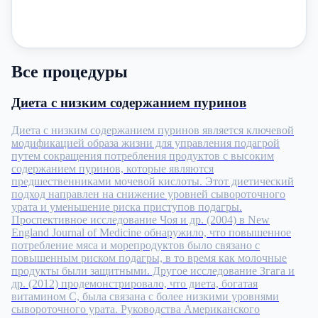
Все процедуры
Диета с низким содержанием пуринов
Диета с низким содержанием пуринов является ключевой
модификацией образа жизни для управления подагрой
путем сокращения потребления продуктов с высоким
содержанием пуринов, которые являются
предшественниками мочевой кислоты. Этот диетический
подход направлен на снижение уровней сывороточного
урата и уменьшение риска приступов подагры.
Проспективное исследование Чоя и др. (2004) в New
England Journal of Medicine обнаружило, что повышенное
потребление мяса и морепродуктов было связано с
повышенным риском подагры, в то время как молочные
продукты были защитными. Другое исследование Згага и
др. (2012) продемонстрировало, что диета, богатая
витамином C, была связана с более низкими уровнями
сывороточного урата. Руководства Американского