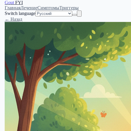
Gout
FYI
Главная
Лечение
Симптомы
Триггеры
Switch language
← Назад