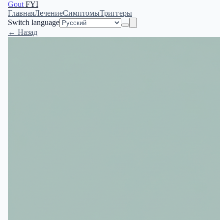
Gout
FYI
Главная
Лечение
Симптомы
Триггеры
Switch language
← Назад