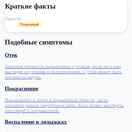
Краткие факты
Тяжесть
Умеренный
Подобные симптомы
Отек
Заметная отечность пораженных суставов, из-за чего они
выглядят опухшими и болезненными. Сустав может быть
теплым на ощупь.
Покраснение
Покраснение и тепло в пораженной области, часто
сопровождаемые ощущением жара. Кожа может выглядеть
блестящей и напряженной.
Воспаление в лодыжках