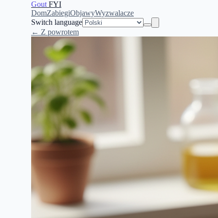
Gout
FYI
Dom
Zabiegi
Objawy
Wyzwalacze
Switch language
← Z powrotem