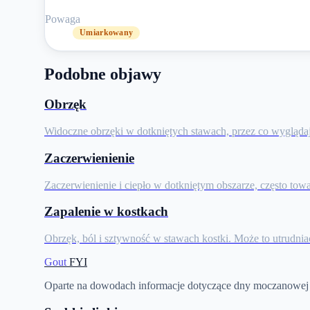
Powaga
Umiarkowany
Podobne objawy
Obrzęk
Widoczne obrzęki w dotkniętych stawach, przez co wyglądaj
Zaczerwienienie
Zaczerwienienie i ciepło w dotkniętym obszarze, często towa
Zapalenie w kostkach
Obrzęk, ból i sztywność w stawach kostki. Może to utrudnia
Gout
FYI
Oparte na dowodach informacje dotyczące dny moczanowej 