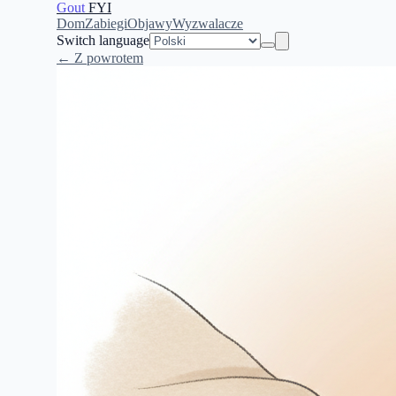
Gout
FYI
Dom
Zabiegi
Objawy
Wyzwalacze
Switch language
← Z powrotem