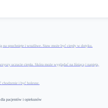
ą na spuchnięte i wrażliwe. Staw może być ciepły w dotyku.
rzyszy uczucie ciepła. Skóra może wyglądać na lśniącą i napiętą.
ć chodzenie i być bolesne.
dla pacjentów i opiekunów