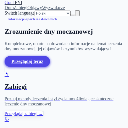
Gout
FYI
Dom
Zabiegi
Objawy
Wyzwalacze
Switch language
Informacje oparte na dowodach
Zrozumienie dny moczanowej
Kompleksowe, oparte na dowodach informacje na temat leczenia
dny moczanowej, jej objawów i czynników wyzwalających
Przeglądaj teraz
💊
Zabiegi
Poznaj metody leczenia i styl życia umożliwiające skuteczne
leczenie dny moczanowej
Przeglądaj zabiegi →
🩺