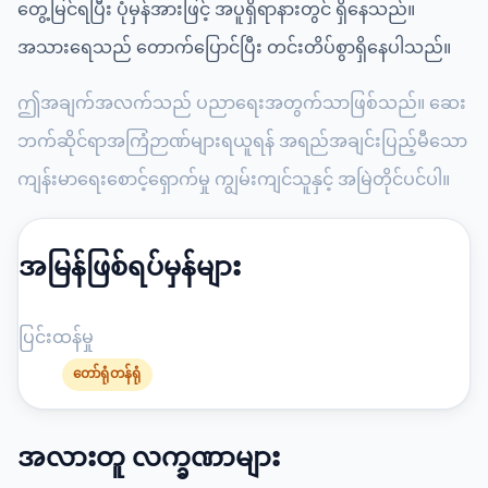
တွေ့မြင်ရပြီး ပုံမှန်အားဖြင့် အပူရှိရာနားတွင် ရှိနေသည်။
အသားရေသည် တောက်ပြောင်ပြီး တင်းတိပ်စွာရှိနေပါသည်။
ဤအချက်အလက်သည် ပညာရေးအတွက်သာဖြစ်သည်။ ဆေး
ဘက်ဆိုင်ရာအကြံဉာဏ်များရယူရန် အရည်အချင်းပြည့်မီသော
ကျန်းမာရေးစောင့်ရှောက်မှု ကျွမ်းကျင်သူနှင့် အမြဲတိုင်ပင်ပါ။
အမြန်ဖြစ်ရပ်မှန်များ
ပြင်းထန်မှု
တော်ရုံတန်ရုံ
အလားတူ လက္ခဏာများ