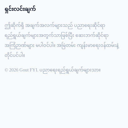
ရှင်းလင်းချက်
ဤဆိုက်ရှိ အချက်အလက်များသည် ပညာရေးဆိုင်ရာ
ရည်ရွယ်ချက်များအတွက်သာဖြစ်ပြီး ဆေးဘက်ဆိုင်ရာ
အကြံဉာဏ်များ မပါဝင်ပါ။ အမြဲတမ်း ကျန်းမာရေးဝန်ထမ်းနဲ့
တိုင်ပင်ပါ။
© 2026 Gout FYI. ပညာရေးရည်ရွယ်ချက်များသာ။