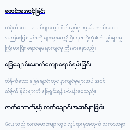
ဖောင်းအောင့်ခြင်း
ထိခိုက်သော အဆစ်များတွင် စိတ်လှုပ်ရှားဖွယ်ကောင်းသော
အကြမ်းဖြစ်ခြင်းကို များစွာတွေ့ရှိပြီး ၎င်းတို့ကို စိတ်လှုပ်ရှားမှု
ကြီးမားပြီး ရောင်ရမ်းနာကျင်မှုကြီးမားနေသည်။
ခြေချောင်းနောက်ကျောရောင်ရမ်းခြင်း
ထိခိုက်သော ခြေချောင်းတွင် နာကျင်မှုများအပါအဝင်
ထိခိုက်ခြင်းများကို ဖြေရှင်းရန် ပင်ပန်းစေသည်။
လက်ကောက်နှင့် လက်ချောင်းအဆစ်နာခြင်း
Gout သည် လက်မောင်းများတွင် လှုပ်ရှားမှုအတွက် သက်သာစွာ