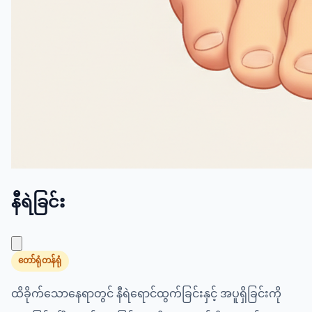
နီရဲခြင်း
တော်ရုံတန်ရုံ
ထိခိုက်သောနေရာတွင် နီရဲရောင်ထွက်ခြင်းနှင့် အပူရှိခြင်းကို