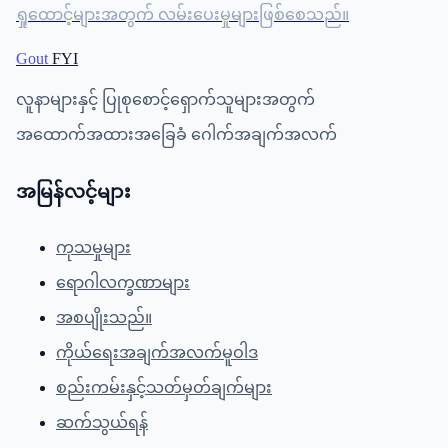
ရှုထောင့်များအတွက် လမ်းပေးမှုများဖြစ်စေသည်။
Gout
FYI
လူနာများနှင့် ပြုစုစောင့်ရှောက်သူများအတွက်
အထောက်အထားအခြေခံ ဂေါက်အချက်အလက်
အမြန်လင့်များ
ကုသမှုများ
ရောဂါလက္ခဏာများ
အစပျိုးသည်။
ကိုယ်ရေးအချက်အလက်မူဝါဒ
စည်းကမ်းနှင့်သတ်မှတ်ချက်များ
ဆက်သွယ်ရန်