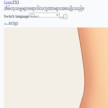
Gout
FYI
အိမ်
ကုသမှုများ
ရောဂါလက္ခဏာများ
အစပျိုးသည်။
Switch language
← ကျော