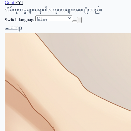
Gout
FYI
အိမ်
ကုသမှုများ
ရောဂါလက္ခဏာများ
အစပျိုးသည်။
Switch language
← ကျော