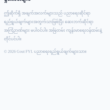
ဤဆိုက်ရှိ အချက်အလက်များသည် ပညာရေးဆိုင်ရာ
ရည်ရွယ်ချက်များအတွက်သာဖြစ်ပြီး ဆေးဘက်ဆိုင်ရာ
အကြံဉာဏ်များ မပါဝင်ပါ။ အမြဲတမ်း ကျန်းမာရေးဝန်ထမ်းနဲ့
တိုင်ပင်ပါ။
© 2026 Gout FYI. ပညာရေးရည်ရွယ်ချက်များသာ။