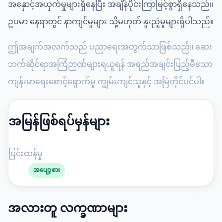
အနှောင့်အယှက်မှုများရှိနေပြီး အချိန်ပိုင်းကြာမြင့်စွာရှိနေသည်။
ဥပမာ နေရာတွင် နာကျင်မှုများ သို့မဟုတ် နူးညံ့မှုများရှိပါသည်။
ဤအချက်အလက်သည် ပညာရေးအတွက်သာဖြစ်သည်။ ဆေး
ဘက်ဆိုင်ရာအကြံဉာဏ်များရယူရန် အရည်အချင်းပြည့်မီသော
ကျန်းမာရေးစောင့်ရှောက်မှု ကျွမ်းကျင်သူနှင့် အမြဲတိုင်ပင်ပါ။
အမြန်ဖြစ်ရပ်မှန်များ
ပြင်းထန်မှု
အပျော့စား
အလားတူ လက္ခဏာများ