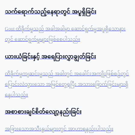
သက်ရောက်သည့်နေရာတွင် အပူရှိခြင်း
Gout ထိခိုက်မှုသည် အခါအခါမှာ ဆောင်ရွက်မှုအပူရှိသောနား
တွင် ဆောင်ရွက်မှုများဖြစ်စေပါသည်။
ယားယံခြင်းနှင့် အရေပြားလွှာချွတ်ခြင်း
ထိခိုက်မှုကျဆင်းမှုသည် အခါတွင် အခေါင်းအကျိုးဖြစ်စဉ်တွင်
ပြောင်းလဲသွားသော အမြင်တွေ့ရပြီး အသားခြောက်ခြင်းများရှိ
နေပါသည်။
အစာစားချင်စိတ်လျော့နည်းခြင်း
အခြားသောအသီးနွယ်များတွင် အာဟာရနည်းပါသည်။