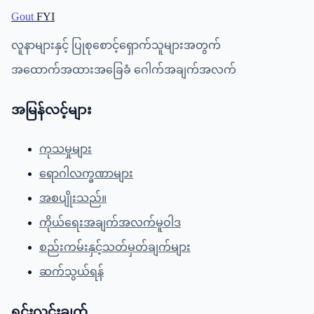
Gout
FYI
လူနာများနှင့် ပြုစုစောင့်ရှောက်သူများအတွက်
အထောက်အထားအခြေခံ ဂေါက်အချက်အလက်
အမြန်လင့်များ
ကုသမှုများ
ရောဂါလက္ခဏာများ
အစပျိုးသည်။
ကိုယ်ရေးအချက်အလက်မူဝါဒ
စည်းကမ်းနှင့်သတ်မှတ်ချက်များ
ဆက်သွယ်ရန်
ရှင်းလင်းချက်