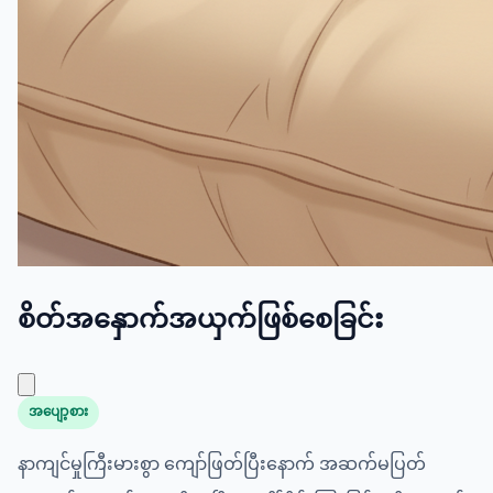
စိတ်အနှောက်အယှက်ဖြစ်စေခြင်း
အပျော့စား
နာကျင်မှုကြီးမားစွာ ကျော်ဖြတ်ပြီးနောက် အဆက်မပြတ်