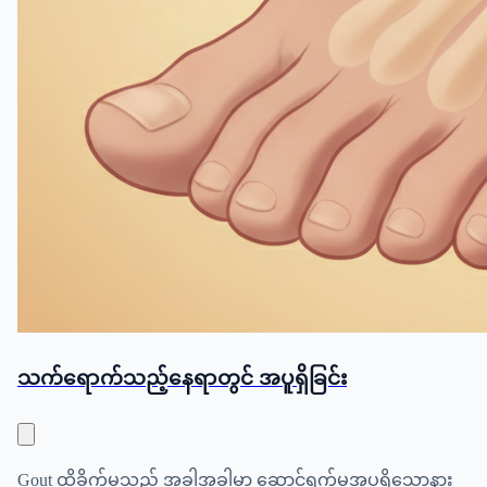
သက်ရောက်သည့်နေရာတွင် အပူရှိခြင်း
Gout ထိခိုက်မှုသည် အခါအခါမှာ ဆောင်ရွက်မှုအပူရှိသောနား