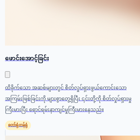
ဖောင်းအောင့်ခြင်း
ထိခိုက်သော အဆစ်များတွင် စိတ်လှုပ်ရှားဖွယ်ကောင်းသော
အကြမ်းဖြစ်ခြင်းကို များစွာတွေ့ရှိပြီး ၎င်းတို့ကို စိတ်လှုပ်ရှားမှု
ကြီးမားပြီး ရောင်ရမ်းနာကျင်မှုကြီးမားနေသည်။
တော်ရုံတန်ရုံ