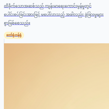
ထိခိုက်သောအဆစ်သည် ကျန်းမာရေးကောင်းမွန်မှုတွင်
ပေါင်းစပ်ခြင်းအားဖြင့် မပေါ်လာသည့် အခါလည်း ခွဲခြားမှုများ
စွာဖြစ်စေသည်။
တော်ရုံတန်ရုံ