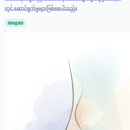
တွင် ဆောင်ရွက်မှုများဖြစ်စေပါသည်။
အပျော့စား