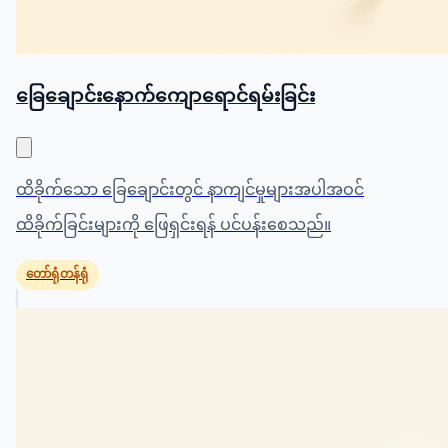
ခြေချောင်းနောက်ကျောရောင်ရမ်းခြင်း
ထိခိုက်သော ခြေချောင်းတွင် နာကျင်မှုများအပါအဝင်
ထိခိုက်ခြင်းများကို ဖြေရှင်းရန် ပင်ပန်းစေသည်။
တော်ရုံတန်ရုံ