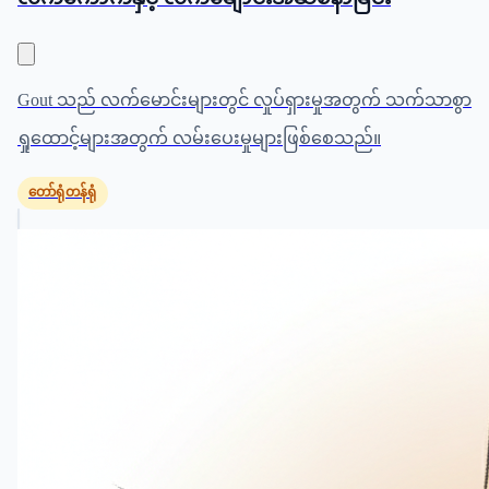
Gout သည် လက်မောင်းများတွင် လှုပ်ရှားမှုအတွက် သက်သာစွာ
ရှုထောင့်များအတွက် လမ်းပေးမှုများဖြစ်စေသည်။
တော်ရုံတန်ရုံ