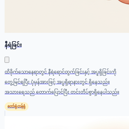
နီရဲခြင်း
ထိခိုက်သောနေရာတွင် နီရဲရောင်ထွက်ခြင်းနှင့် အပူရှိခြင်းကို
တွေ့မြင်ရပြီး ပုံမှန်အားဖြင့် အပူရှိရာနားတွင် ရှိနေသည်။
အသားရေသည် တောက်ပြောင်ပြီး တင်းတိပ်စွာရှိနေပါသည်။
တော်ရုံတန်ရုံ