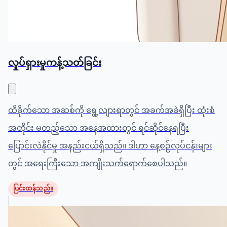
လှုပ်ရှားမှုကန့်သတ်ခြင်း
ထိခိုက်သော အဆစ်ကို ရွေ့လျားရာတွင် အခက်အခဲရှိပြီး ထုံးစံ
အတိုင်း မတည့်သော အနေအထားတွင် ရင်ဆိုင်နေရပြီး
ပြောင်းလဲနိုင်မှု အနည်းငယ်ရှိသည်။ ဒါဟာ နေ့စဉ်လုပ်ငန်းများ
တွင် အရေးကြီးသော အကျိုးသက်ရောက်စေပါသည်။
ပြင်းထန်သည်။