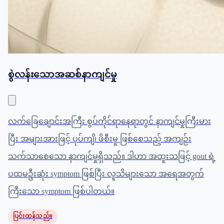
စွဲလန်းသောအဆစ်နာကျင်မှု
လက်ခြေချောင်းအကြီး စွပ်ကိုင်ရာနေရာတွင် နာကျင်မှုကြီးမား
ပြီး အများအားဖြင့် ပုပ်ကျိ၊ ဖိစီးမှု ဖြစ်စေသည့် အကျဉ်း
သက်သာစေသော နာကျင်မှုရှိသည်။ ဒါဟာ အထူးသဖြင့် gout ရဲ့
ပထမဦးဆုံး symptom ဖြစ်ပြီး လူသိများသော အရေအတွက်
ကြီးသော symptom ဖြစ်ပါတယ်။
ပြင်းထန်သည်။