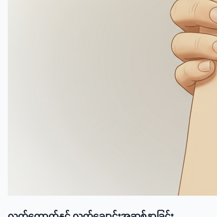
လက်ကောက်နှင့် လက်ချောင်းအဆစ်နာခြင်း