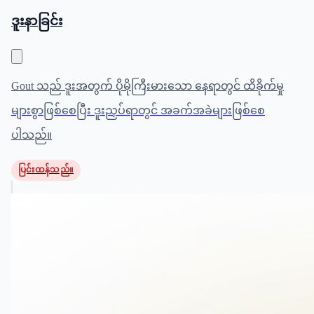
ဒူးနာခြင်း
Gout သည် ဒူးအတွက် ပိုမိုကြီးမားသော နေရာတွင် ထိခိုက်မှု
များစွာဖြစ်စေပြီး ဒူးညှပ်ရာတွင် အခက်အခဲများဖြစ်စေ
ပါသည်။
ပြင်းထန်သည်။