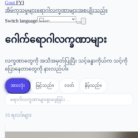
Gout
FYI
အိမ်
ကုသမှုများ
ရောဂါလက္ခဏာများ
အစပျိုးသည်။
Switch language
ဂေါက်ရောဂါလက္ခဏာများ
လက္ခဏာတွေကို အသိအမှတ်ပြုပြီး သင့်ခန္ဓာကိုယ်က သင့်ကို
ပြောနေတာတွေကို နားလည်ပါ။
အားလုံး
မြင့်သည်။
လတ်
နိမ့်သည်။
16 ရလဒ်များ