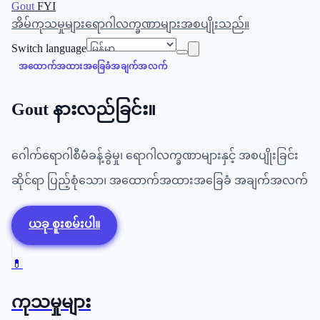
Gout
FYI
အိမ်
ကုသမှုများ
ရောဂါလက္ခဏာများ
အစပျိုးသည်။
Switch language
အထောက်အထားအခြေခံအချက်အလက်
Gout နားလည်ခြင်း။
ဂေါက်ရောဂါစီမံခန့်ခွဲမှု၊ ရောဂါလက္ခဏာများနှင့် အစပျိုးခြင်း
ဆိုင်ရာ ပြည့်စုံသော၊ အထောက်အထားအခြေခံ အချက်အလက်
ယခု စူးစမ်းပါ။
💊
ကုသမှုများ