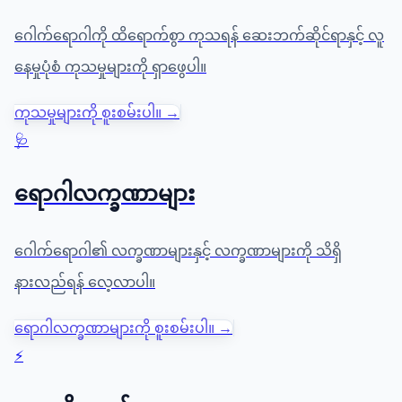
ဂေါက်ရောဂါကို ထိရောက်စွာ ကုသရန် ဆေးဘက်ဆိုင်ရာနှင့် လူ
နေမှုပုံစံ ကုသမှုများကို ရှာဖွေပါ။
ကုသမှုများကို စူးစမ်းပါ။ →
🩺
ရောဂါလက္ခဏာများ
ဂေါက်ရောဂါ၏ လက္ခဏာများနှင့် လက္ခဏာများကို သိရှိ
နားလည်ရန် လေ့လာပါ။
ရောဂါလက္ခဏာများကို စူးစမ်းပါ။ →
⚡