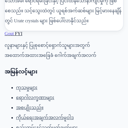
သောအခါ ရောင်ရမ်းခြင်းနှင့် ပြင်းထန်သောနာကျင်မှုကို ဖြစ်
စေသည်။ သင့်သွေးထဲတွင် ယူရစ်အက်ဆစ်များ မြင့်မားနေချိန်
တွင် Urate crystals များ ဖြစ်ပေါ်လာနိုင်သည်။
Gout
FYI
လူနာများနှင့် ပြုစုစောင့်ရှောက်သူများအတွက်
အထောက်အထားအခြေခံ ဂေါက်အချက်အလက်
အမြန်လင့်များ
ကုသမှုများ
ရောဂါလက္ခဏာများ
အစပျိုးသည်။
ကိုယ်ရေးအချက်အလက်မူဝါဒ
စည်းကမ်းနှင့်သတ်မှတ်ချက်များ