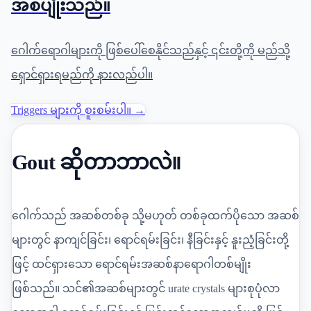
အစပျိုးသည်။
ဂေါက်ရောဂါများကို ဖြစ်ပေါ်စေနိုင်သည်နှင့် ၎င်းတို့ကို မည်သို့
ရှောင်ရှားရမည်ကို နားလည်ပါ။
Triggers များကို စူးစမ်းပါ။ →
Gout ဆိုတာဘာလဲ။
ဂေါက်သည် အဆစ်တစ်ခု သို့မဟုတ် တစ်ခုထက်ပိုသော အဆစ်
များတွင် နာကျင်ခြင်း၊ ရောင်ရမ်းခြင်း၊ နီခြင်းနှင့် နူးညံ့ခြင်းတို့
ဖြင့် ထင်ရှားသော ရောင်ရမ်းအဆစ်နာရောဂါတစ်မျိုး
ဖြစ်သည်။ သင်၏အဆစ်များတွင် urate crystals များစုပုံလာ