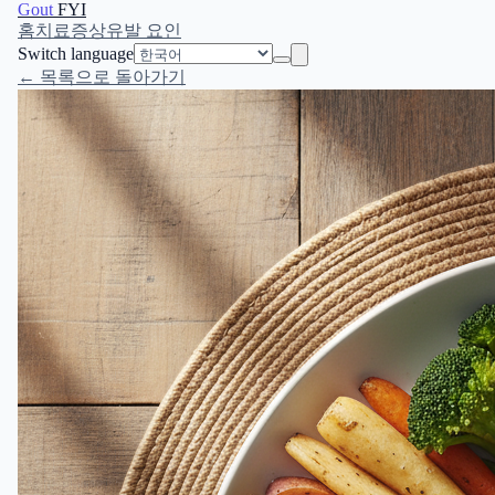
Gout
FYI
홈
치료
증상
유발 요인
Switch language
← 목록으로 돌아가기