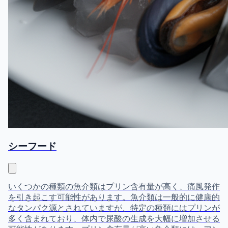
シーフード
いくつかの種類の魚介類はプリン含有量が高く、痛風発作
を引き起こす可能性があります。魚介類は一般的に健康的
なタンパク源とされていますが、特定の種類にはプリンが
多く含まれており、体内で尿酸の生成を大幅に増加させる
可能性があります。プリン含有量が高い魚介類には、アン
チョビ、サーディン、ムール貝、ホタテ、マス、ツナが含
まれます。魚介類が痛風リスクを高めるメカニズムは赤身
肉と同様であり、プリンが尿酸に代謝されます。しかし、
多くの魚に含まれるオメガ3脂肪酸には抗炎症作用があ
り、魚介類の摂取と痛風の関係は複雑です。『ニューイン