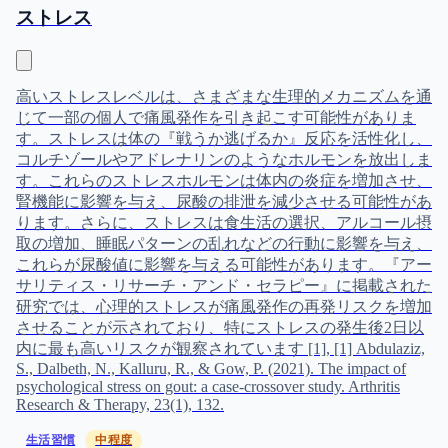
じて一部の個人で痛風発作を引き起こす可能性がありま
す。ストレスは体の『戦うか逃げるか』反応を活性化し、
コルチゾールやアドレナリンのようなホルモンを放出しま
す。これらのストレスホルモンは体内の炎症を増加させ、
腎機能に影響を与え、尿酸の排泄を減少させる可能性があ
ります。さらに、ストレスは食生活の選択、アルコール摂
取の増加、睡眠パターンの乱れなどの行動に影響を与え、
これらが尿酸値に影響を与える可能性があります。『アー
サリティス・リサーチ・アンド・セラピー』に掲載された
研究では、心理的ストレスが痛風発作の再発リスクを増加
させることが示されており、特にストレスの発生後2日以
内に最も高いリスクが観察されています [1], [1] Abdulaziz,
S., Dalbeth, N., Kalluru, R., & Gow, P. (2021). The impact of
psychological stress on gout: a case-crossover study. Arthritis
Research & Therapy, 23(1), 132.
生活習慣
中程度