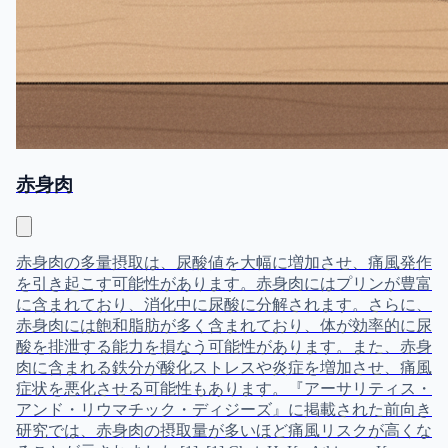
赤身肉
赤身肉の多量摂取は、尿酸値を大幅に増加させ、痛風発作
を引き起こす可能性があります。赤身肉にはプリンが豊富
に含まれており、消化中に尿酸に分解されます。さらに、
赤身肉には飽和脂肪が多く含まれており、体が効率的に尿
酸を排泄する能力を損なう可能性があります。また、赤身
肉に含まれる鉄分が酸化ストレスや炎症を増加させ、痛風
症状を悪化させる可能性もあります。『アーサリティス・
アンド・リウマチック・ディジーズ』に掲載された前向き
研究では、赤身肉の摂取量が多いほど痛風リスクが高くな
ることが示されました [1], [1] Choi, H. K., Atkinson, K.,
Karlson, E. W., Willett, W., & Curhan, G. (2004). Purine-rich
foods, dairy and protein intake, and the risk of gout in men.
Annals of the Rheumatic Diseases, 63(1), 29-35.
食事
中程度