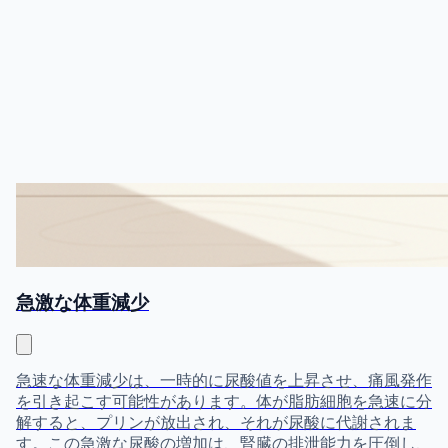
急激な体重減少
急速な体重減少は、一時的に尿酸値を上昇させ、痛風発作
を引き起こす可能性があります。体が脂肪細胞を急速に分
解すると、プリンが放出され、それが尿酸に代謝されま
す。この急激な尿酸の増加は、腎臓の排泄能力を圧倒し、
血中尿酸値が上昇します。さらに、クラッシュダイエット
や断食はケトーシスを引き起こし、腎臓で尿酸の排泄と競
合する可能性があります。体重減少は長期的には痛風管理
に有益ですが、発作を引き起こさないように体重を徐々に
減らすことが重要です。『アーサリティス・アンド・リウ