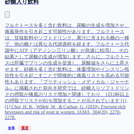
は、甘味飲料やソフトドリンク、果汁に含まれる糖の一種
で、他の糖とは異なる代謝過程を経ます。フルクトース代
謝中にATP（アデノシン三リン酸）が急速に枯渇し、その
結果として尿酸の生成が増加します。さらに、フルクトー
スは肝臓でプリンの生成を促進し、尿酸値をさらに上昇さ
せます。砂糖を多く含む飲料は、体重増加やインスリン抵
抗性を引き起こすことで間接的に痛風リスクを高める可能
性もあります。『ブリティッシュ・メディカル・ジャーナ
ル』に掲載された前向き研究では、砂糖入りソフトドリン
クの摂取が痛風のリスク増加と関連しており、1日2杯以上
の摂取でリスクが85％増加することが示されています [1],
[1] Choi, H. K., Willett, W., & Curhan, G. (2010). Fructose-rich
beverages and risk of gout in women. JAMA, 304(20), 2270-
2278.
食事
重度