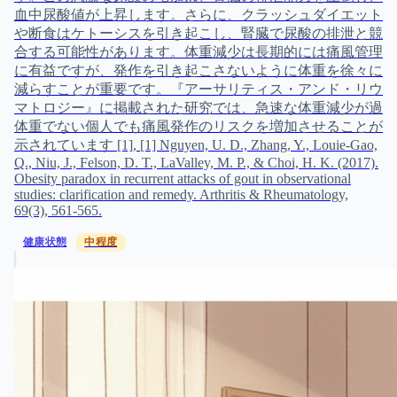
マトロジー』に掲載された研究では、急速な体重減少が過
体重でない個人でも痛風発作のリスクを増加させることが
示されています [1], [1] Nguyen, U. D., Zhang, Y., Louie-Gao,
Q., Niu, J., Felson, D. T., LaValley, M. P., & Choi, H. K. (2017).
Obesity paradox in recurrent attacks of gout in observational
studies: clarification and remedy. Arthritis & Rheumatology,
69(3), 561-565.
健康状態
中程度