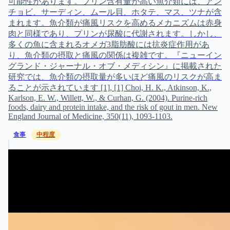
グランド・ジャーナル・オブ・メディシン』に掲載された
研究では、魚介類の摂取量が多いほど痛風のリスクが高ま
ることが示されています [1], [1] Choi, H. K., Atkinson, K.,
Karlson, E. W., Willett, W., & Curhan, G. (2004). Purine-rich
foods, dairy and protein intake, and the risk of gout in men. New
England Journal of Medicine, 350(11), 1093-1103.
食事
中程度