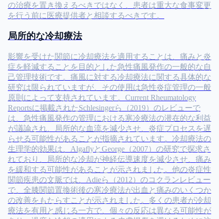
の治療を置き換えるべきではなく、患者は重大な食事変更
を行う前に医療提供者と相談するべきです。
局所的な冷却療法
影響を受けた関節に冷却療法を適用することは、痛みと炎
症を軽減することを目的とした急性痛風発作の一般的な自
己管理技術です。痛風に対する冷却療法に関する具体的な
研究は限られていますが、その使用は急性炎症管理の一般
原則によって支持されています。Current Rheumatology
Reportsに掲載されたSchlesingerら（2019）のレビューで
は、急性痛風発作の管理における寒冷療法の潜在的な利益
が議論され、局所的な血流を減少させ、炎症プロセスを遅
らせる可能性があることが指摘されています。冷却療法の
生理学的効果は、AlgaflyとGeorge（2007）の研究で探求さ
れており、局所的な冷却が神経伝導速度を減少させ、痛み
を緩和する可能性があることが示されました。他の炎症性
関節疾患の文脈では、Adieら（2012）のコクランレビュー
で、全膝関節置換術後の寒冷療法が出血と痛みのいくつか
の改善をもたらすことが示されました。多くの患者が冷却
療法を有用と感じる一方で、個々の反応は異なる可能性が