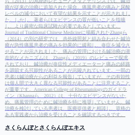
ら（2013）の系統的レビューとメタアナリシスでは、鍼治
療が従来の治療に追加された場合、痛風患者の痛みと尿酸
レベルの減少において有望な結果を示すことが示されまし
た。しかし、著者らはエビデンスの質が低いことを指摘
し、より厳密な臨床試験が必要であるとしています。
Journal of Traditional Chinese Medicineに掲載されたZhangら
（2014）の別の研究では、赤外線照射と組み合わせた鍼治
療が急性痛風患者の痛みを効果的に緩和し、炎症を減少さ
せることが示されました。痛みの管理における鍼治療の潜
在的なメカニズムは、Zhangら（2019）のレビューで探求
されており、鍼治療が炎症性メディエーターと痛みの経路
を調節する可能性があることが示唆されています。一部の
患者は鍼治療からの利益を報告していますが、その有効性
は個人間で大きく異なる可能性があることに注意すること
が重要です。American College of Rheumatologyのガイドラ
イン（Khannaら、2012）は、十分なエビデンスがないた
め、痛風管理のために鍼治療を特に推奨していません。鍼
治療を検討している患者は、医療提供者と相談し、資格の
ある実践者から治療を受けることを確認するべきです。
さくらんぼとさくらんぼエキス