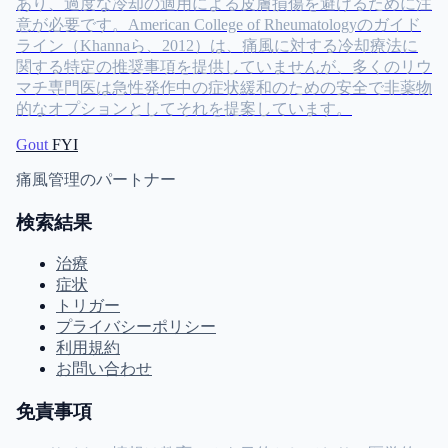
あり、過度な冷却の適用による皮膚損傷を避けるために注
意が必要です。American College of Rheumatologyのガイド
ライン（Khannaら、2012）は、痛風に対する冷却療法に
関する特定の推奨事項を提供していませんが、多くのリウ
マチ専門医は急性発作中の症状緩和のための安全で非薬物
的なオプションとしてそれを提案しています。
Gout
FYI
痛風管理のパートナー
検索結果
治療
症状
トリガー
プライバシーポリシー
利用規約
お問い合わせ
免責事項