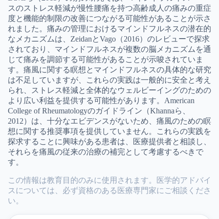
スのストレス軽減が慢性腰痛を持つ高齢成人の痛みの重症
度と機能的制限の改善につながる可能性があることが示さ
れました。痛みの管理におけるマインドフルネスの潜在的
なメカニズムは、ZeidanとVago（2016）のレビューで探求
されており、マインドフルネスが複数の脳メカニズムを通
じて痛みを調節する可能性があることが示唆されていま
す。痛風に関する瞑想とマインドフルネスの具体的な研究
は不足していますが、これらの実践は一般的に安全と考え
られ、ストレス軽減と全体的なウェルビーイングのための
より広い利益を提供する可能性があります。American
College of Rheumatologyのガイドライン（Khannaら、
2012）は、十分なエビデンスがないため、痛風のための瞑
想に関する推奨事項を提供していません。これらの実践を
探求することに興味がある患者は、医療提供者と相談し、
それらを痛風の従来の治療の補完として考慮するべきで
す。
この情報は教育目的のみに使用されます。医学的アドバイ
スについては、必ず資格のある医療専門家にご相談くださ
い。