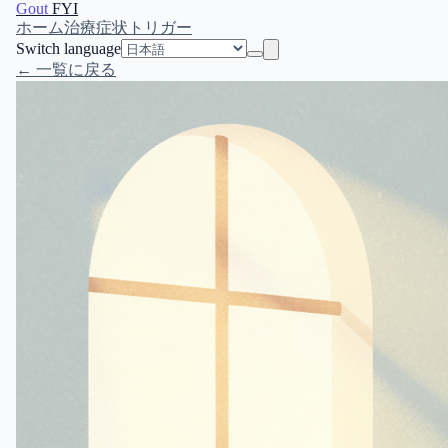
Gout
FYI
ホーム
治療
症状
トリガー
Switch language
← 一覧に戻る