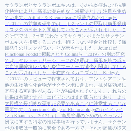
サクランボとサクランボエキスは、その抗炎症および抗酸
化特性により、痛風の潜在的な自然療法として注目を集め
ています。Arthritis & Rheumatismに掲載されたZhangら
（2012）の前向き研究では、サクランボの摂取は痛風発作
リスクの35％低下と関連していることが示されました。こ
の研究では、2日間にわたってサクランボまたはサクラン
ボエキスを摂取することは、摂取しない場合と比較して痛
風発作のリスクが低いことが示されました。Journal of
Functional Foodsに掲載されたCollinsら（2019）の別の研究
では、タルトチェリージュースの消費は、痛風を持つ成人
の血清尿酸塩レベルと炎症マーカーの減少と関連している
ことが示されました。潜在的なメカニズムは、Kelleyら
（2018）のレビューで探求されており、アントシアニンや
他の生物活性化合物がサクランボに含まれ、抗炎症効果に
寄与する可能性があることが強調されています。これらの
結果は有望ですが、エビデンスはまだ限られており、より
大規模で長期的な研究が必要であることに注意することが
重要です。American College of Rheumatologyのガイドライ
ン（Khannaら、2012）は、痛風管理のためのサクランボ
摂取に関する特定の推奨事項を行っていません。サクラン
ボの摂取は一般的に安全である一方で、それが痛風の従来