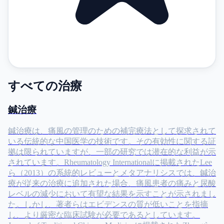
すべての治療
鍼治療
鍼治療は、痛風の管理のための補完療法として探求されて
いる伝統的な中国医学の技術です。その有効性に関する証
拠は限られていますが、一部の研究では潜在的な利益が示
されています。Rheumatology Internationalに掲載されたLee
ら（2013）の系統的レビューとメタアナリシスでは、鍼治
療が従来の治療に追加された場合、痛風患者の痛みと尿酸
レベルの減少において有望な結果を示すことが示されまし
た。しかし、著者らはエビデンスの質が低いことを指摘
し、より厳密な臨床試験が必要であるとしています。