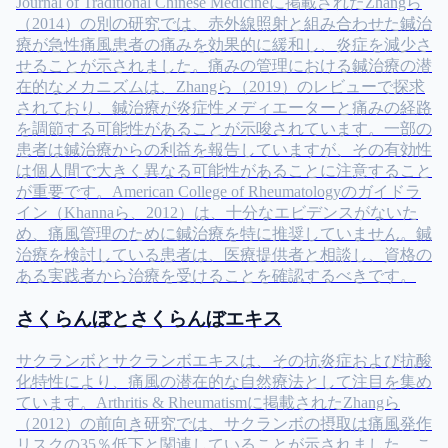
Journal of Traditional Chinese Medicineに掲載されたZhangら
（2014）の別の研究では、赤外線照射と組み合わせた鍼治
療が急性痛風患者の痛みを効果的に緩和し、炎症を減少さ
せることが示されました。痛みの管理における鍼治療の潜
在的なメカニズムは、Zhangら（2019）のレビューで探求
されており、鍼治療が炎症性メディエーターと痛みの経路
を調節する可能性があることが示唆されています。一部の
患者は鍼治療からの利益を報告していますが、その有効性
は個人間で大きく異なる可能性があることに注意すること
が重要です。American College of Rheumatologyのガイドラ
イン（Khannaら、2012）は、十分なエビデンスがないた
め、痛風管理のために鍼治療を特に推奨していません。鍼
治療を検討している患者は、医療提供者と相談し、資格の
ある実践者から治療を受けることを確認するべきです。
さくらんぼとさくらんぼエキス
サクランボとサクランボエキスは、その抗炎症および抗酸
化特性により、痛風の潜在的な自然療法として注目を集め
ています。Arthritis & Rheumatismに掲載されたZhangら
（2012）の前向き研究では、サクランボの摂取は痛風発作
リスクの35％低下と関連していることが示されました。こ