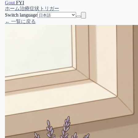
Gout
FYI
ホーム
治療
症状
トリガー
Switch language
← 一覧に戻る