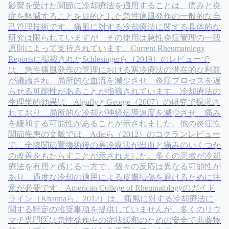
影響を受けた関節に冷却療法を適用することは、痛みと炎
症を軽減することを目的とした急性痛風発作の一般的な自
己管理技術です。痛風に対する冷却療法に関する具体的な
研究は限られていますが、その使用は急性炎症管理の一般
原則によって支持されています。Current Rheumatology
Reportsに掲載されたSchlesingerら（2019）のレビューで
は、急性痛風発作の管理における寒冷療法の潜在的な利益
が議論され、局所的な血流を減少させ、炎症プロセスを遅
らせる可能性があることが指摘されています。冷却療法の
生理学的効果は、AlgaflyとGeorge（2007）の研究で探求さ
れており、局所的な冷却が神経伝導速度を減少させ、痛み
を緩和する可能性があることが示されました。他の炎症性
関節疾患の文脈では、Adieら（2012）のコクランレビュー
で、全膝関節置換術後の寒冷療法が出血と痛みのいくつか
の改善をもたらすことが示されました。多くの患者が冷却
療法を有用と感じる一方で、個々の反応は異なる可能性が
あり、過度な冷却の適用による皮膚損傷を避けるために注
意が必要です。American College of Rheumatologyのガイド
ライン（Khannaら、2012）は、痛風に対する冷却療法に
関する特定の推奨事項を提供していませんが、多くのリウ
マチ専門医は急性発作中の症状緩和のための安全で非薬物