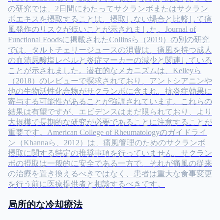
の研究では、2日間にわたってサクランボまたはサクラン
ボエキスを摂取することは、摂取しない場合と比較して痛
風発作のリスクが低いことが示されました。Journal of
Functional Foodsに掲載されたCollinsら（2019）の別の研究
では、タルトチェリージュースの消費は、痛風を持つ成人
の血清尿酸塩レベルと炎症マーカーの減少と関連している
ことが示されました。潜在的なメカニズムは、Kelleyら
（2018）のレビューで探求されており、アントシアニンや
他の生物活性化合物がサクランボに含まれ、抗炎症効果に
寄与する可能性があることが強調されています。これらの
結果は有望ですが、エビデンスはまだ限られており、より
大規模で長期的な研究が必要であることに注意することが
重要です。American College of Rheumatologyのガイドライ
ン（Khannaら、2012）は、痛風管理のためのサクランボ
摂取に関する特定の推奨事項を行っていません。サクラン
ボの摂取は一般的に安全である一方で、それが痛風の従来
の治療を置き換えるべきではなく、患者は重大な食事変更
を行う前に医療提供者と相談するべきです。
局所的な冷却療法