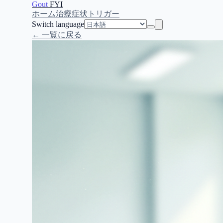
Gout
FYI
ホーム
治療
症状
トリガー
Switch language
← 一覧に戻る