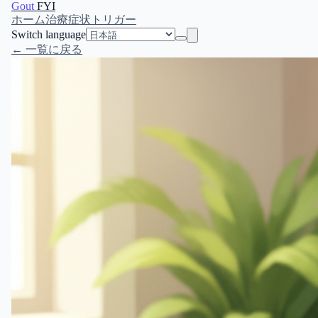
Gout
FYI
ホーム
治療
症状
トリガー
Switch language
← 一覧に戻る