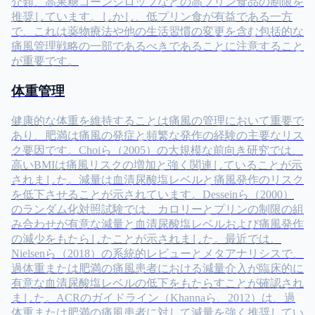
介類、高果糖コーンシロップなどの高プリン食品の制限を
推奨しています。しかし、低プリン食が有益である一方
で、これは薬物療法や他の生活習慣の変更を含む包括的な
痛風管理戦略の一部であるべきであることに注意すること
が重要です。
体重管理
健康的な体重を維持することは痛風の管理において重要で
あり、肥満は痛風の発症と頻繁な発作の経験の主要なリス
ク要因です。Choiら（2005）の大規模な前向き研究では、
高いBMIは痛風リスクの増加と強く関連していることが示
されました。減量は血清尿酸塩レベルと痛風発作のリスク
を低下させることが示されています。Desseinら（2000）
のランダム化対照試験では、カロリーとプリンの制限の組
み合わせが有意な減量と血清尿酸塩レベルおよび痛風発作
の減少をもたらしたことが示されました。最近では、
Nielsenら（2018）の系統的レビューとメタアナリシスで、
過体重または肥満の痛風患者における減量介入が臨床的に
有意な血清尿酸塩レベルの低下をもたらすことが確認され
ました。ACRのガイドライン（Khannaら、2012）は、過
体重または肥満の痛風患者に対して減量を強く推奨してい