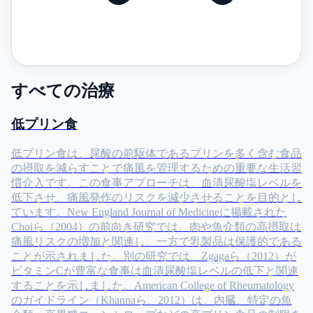
すべての治療
低プリン食
低プリン食は、尿酸の前駆体であるプリンを多く含む食品
の摂取を減らすことで痛風を管理するための重要な生活習
慣介入です。この食事アプローチは、血清尿酸塩レベルを
低下させ、痛風発作のリスクを減少させることを目的とし
ています。New England Journal of Medicineに掲載された
Choiら（2004）の前向き研究では、肉や魚介類の高摂取は
痛風リスクの増加と関連し、一方で乳製品は保護的である
ことが示されました。別の研究では、Zgagaら（2012）が
ビタミンCが豊富な食事は血清尿酸塩レベルの低下と関連
することを示しました。American College of Rheumatology
のガイドライン（Khannaら、2012）は、内臓、特定の魚