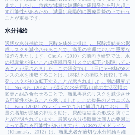
ます。しかし、急速な減量は短期的に痛風発作を引き起こ
す可能性があるため、減量は段階的に医療監督の下で行う
ことが重要です。
水分補給
適切な水分補給は、尿酸を体外に排出し、尿酸塩結晶の形
成リスクを減少させることで、痛風の管理において重要な
役割を果たします。Choiら（2010）の前向き研究では、水
の摂取量が多いことは痛風再発リスクの低下と関連してい
ることが示されました。この研究では、1日に5〜8杯の8オ
ンスの水を摂取することは、1杯以下の摂取と比較して再
発リスクが40％低下することが示されました。別の研究で
は、Neogiら（2014）が適切な水分摂取は他の生活習慣の
変更と組み合わせることで、痛風再発のリスクを減少させ
る可能性があることを示しました。この効果のメカニズム
は、Fam（2002）のレビューでさらに解明されており、尿
量の増加が尿酸の排泄を助け、尿酸塩結晶の形成を防ぐこ
とが説明されています。最適な水分摂取量は個人の要因に
よって異なる可能性がありますが、ACRのガイドライン
（Khannaら、2012）は、痛風患者が適切な水分補給を維