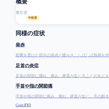
概要
重症度
中程度
同様の症状
発赤
影響を受けた部分の発赤と暖かさ、しばしば熱感を伴
足首の炎症
足首の関節に腫れ、痛み、硬直が生じることがありま
手首や指の関節痛
手首や指の関節に痛み、腫れ、硬直が生じ、手の動き
Gout
FYI