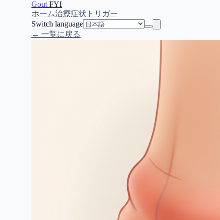
Gout
FYI
ホーム
治療
症状
トリガー
Switch language
← 一覧に戻る