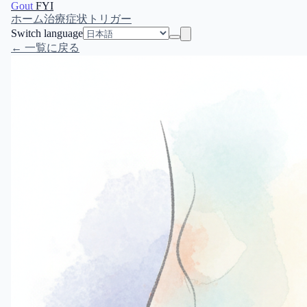
Gout
FYI
ホーム
治療
症状
トリガー
Switch language
← 一覧に戻る