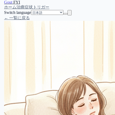
Gout
FYI
ホーム
治療
症状
トリガー
Switch language
← 一覧に戻る