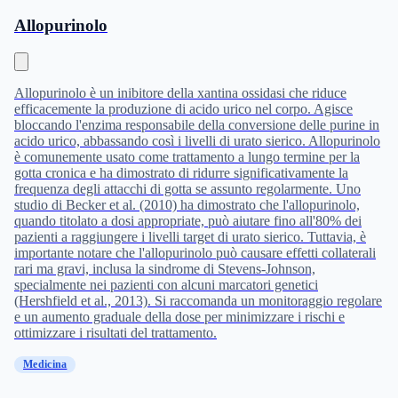
Allopurinolo
Allopurinolo è un inibitore della xantina ossidasi che riduce
efficacemente la produzione di acido urico nel corpo. Agisce
bloccando l'enzima responsabile della conversione delle purine in
acido urico, abbassando così i livelli di urato sierico. Allopurinolo
è comunemente usato come trattamento a lungo termine per la
gotta cronica e ha dimostrato di ridurre significativamente la
frequenza degli attacchi di gotta se assunto regolarmente. Uno
studio di Becker et al. (2010) ha dimostrato che l'allopurinolo,
quando titolato a dosi appropriate, può aiutare fino all'80% dei
pazienti a raggiungere i livelli target di urato sierico. Tuttavia, è
importante notare che l'allopurinolo può causare effetti collaterali
rari ma gravi, inclusa la sindrome di Stevens-Johnson,
specialmente nei pazienti con alcuni marcatori genetici
(Hershfield et al., 2013). Si raccomanda un monitoraggio regolare
e un aumento graduale della dose per minimizzare i rischi e
ottimizzare i risultati del trattamento.
Medicina