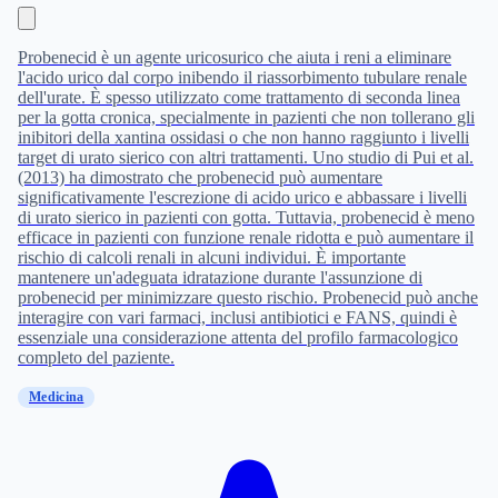
Probenecid è un agente uricosurico che aiuta i reni a eliminare
l'acido urico dal corpo inibendo il riassorbimento tubulare renale
dell'urate. È spesso utilizzato come trattamento di seconda linea
per la gotta cronica, specialmente in pazienti che non tollerano gli
inibitori della xantina ossidasi o che non hanno raggiunto i livelli
target di urato sierico con altri trattamenti. Uno studio di Pui et al.
(2013) ha dimostrato che probenecid può aumentare
significativamente l'escrezione di acido urico e abbassare i livelli
di urato sierico in pazienti con gotta. Tuttavia, probenecid è meno
efficace in pazienti con funzione renale ridotta e può aumentare il
rischio di calcoli renali in alcuni individui. È importante
mantenere un'adeguata idratazione durante l'assunzione di
probenecid per minimizzare questo rischio. Probenecid può anche
interagire con vari farmaci, inclusi antibiotici e FANS, quindi è
essenziale una considerazione attenta del profilo farmacologico
completo del paziente.
Medicina