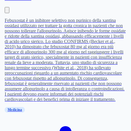
Febuxostat è un inibitore selettivo non purinico della xantina
ossidasi utilizzato per trattare la gotta cronica in pazienti che non
possono tollerare l'allopurinolo. Agisce inibendo le forme ossidate
e ridotte della xantina ossidasi, abbassando efficacemente i livelli
di acido urico sierico. Lo studio CONFIRMS (Becker et al.,
2010) ha dimostrato che febuxostat 80 mg al giorno era più
efficace di allopurinolo 300 mg al giorno nel raggiungere i livelli
target di urato sierico, specialmente in pazienti con insufficienza
renale da lieve a moderata. Tuttavia, uno studio di sicurezza a
lungo termine successivo (White et al., 2018) ha sollevato
preoccupazioni riguardo a un aumentato rischio cardiovascolare
con febuxostat rispetto ad allopurinolo. Di conseguenza,
febuxostat è generalmente riservato ai pazienti che non possono
assumere allopurinolo a causa di intolleranza o controindicazioni.
I pazienti devono essere informati dei potenziali rischi
cardiovascolari e dei benefici prima di iniziare il trattamento.
Medicina