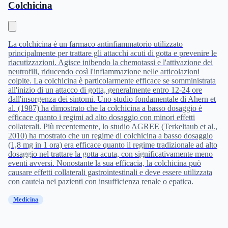
Colchicina
La colchicina è un farmaco antinfiammatorio utilizzato
principalmente per trattare gli attacchi acuti di gotta e prevenire le
riacutizzazioni. Agisce inibendo la chemotassi e l'attivazione dei
neutrofili, riducendo così l'infiammazione nelle articolazioni
colpite. La colchicina è particolarmente efficace se somministrata
all'inizio di un attacco di gotta, generalmente entro 12-24 ore
dall'insorgenza dei sintomi. Uno studio fondamentale di Ahern et
al. (1987) ha dimostrato che la colchicina a basso dosaggio è
efficace quanto i regimi ad alto dosaggio con minori effetti
collaterali. Più recentemente, lo studio AGREE (Terkeltaub et al.,
2010) ha mostrato che un regime di colchicina a basso dosaggio
(1,8 mg in 1 ora) era efficace quanto il regime tradizionale ad alto
dosaggio nel trattare la gotta acuta, con significativamente meno
eventi avversi. Nonostante la sua efficacia, la colchicina può
causare effetti collaterali gastrointestinali e deve essere utilizzata
con cautela nei pazienti con insufficienza renale o epatica.
Medicina