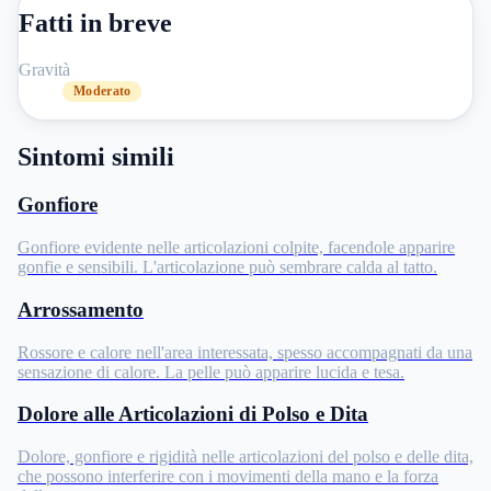
Fatti in breve
Gravità
Moderato
Sintomi simili
Gonfiore
Gonfiore evidente nelle articolazioni colpite, facendole apparire
gonfie e sensibili. L'articolazione può sembrare calda al tatto.
Arrossamento
Rossore e calore nell'area interessata, spesso accompagnati da una
sensazione di calore. La pelle può apparire lucida e tesa.
Dolore alle Articolazioni di Polso e Dita
Dolore, gonfiore e rigidità nelle articolazioni del polso e delle dita,
che possono interferire con i movimenti della mano e la forza