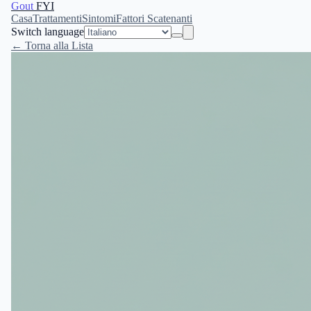
Gout
FYI
Casa
Trattamenti
Sintomi
Fattori Scatenanti
Switch language
← Torna alla Lista