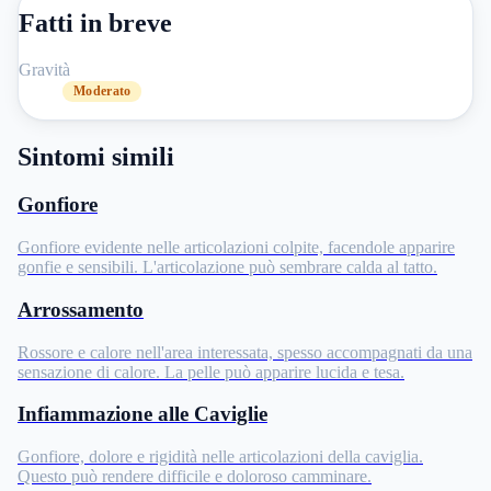
Fatti in breve
Gravità
Moderato
Sintomi simili
Gonfiore
Gonfiore evidente nelle articolazioni colpite, facendole apparire
gonfie e sensibili. L'articolazione può sembrare calda al tatto.
Arrossamento
Rossore e calore nell'area interessata, spesso accompagnati da una
sensazione di calore. La pelle può apparire lucida e tesa.
Infiammazione alle Caviglie
Gonfiore, dolore e rigidità nelle articolazioni della caviglia.
Questo può rendere difficile e doloroso camminare.