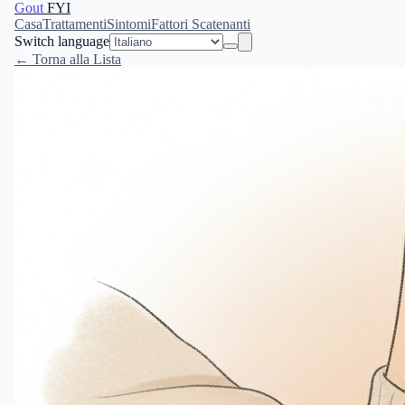
Gout
FYI
Casa
Trattamenti
Sintomi
Fattori Scatenanti
Switch language
← Torna alla Lista