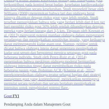
Olahraga teratur adalah komponen penting dari manajemen gout,
berkontribusi pada kontrol berat badan, kesehatan kardiovaskular,
dan kesejahteraan secara keseluruhan. Studi prospektif besar oleh
Williams (2008) menemukan bahwa lari dan olahraga berat
lainnya dikaitkan dengan risiko gout yang lebih rendah. Studi
tersebut menunjukkan bahwa pria yang berlari lebih dari 8 km per
hari memiliki risiko gout 50% lebih rendah dibandingkan dengan
mereka yang berlari kurang dari 3,5 km. Tinjauan oleh Keenan et
al. (2013) menyoroti potensi manfaat olahraga dalam mengurangi
peradangan dan meningkatkan sensitivitas insulin, yang keduanya
dapat mempengaruhi kadar asam urat. Namun, penting untuk
dicatat bahwa olahraga intens dapat sementara meningkatkan
kadar urat serum dan berpotensi memicu serangan gout pada
beberapa individu. Studi oleh Perez-Ruiz et al. (2014)
menemukan bahwa meskipun olahraga moderat bermanfaat,
olahraga intensitas tinggi dapat menimbulkan risiko pada
beberapa pasien gout. Pedoman ACR (Khanna et al., 2012)
merekomendasikan olahraga teratur sebagai bagian dari strategi
manajemen gout yang komprehensif, menekankan pentingnya
memulai secara perlahan dan secara bertahap meningkatkan
intensitas untuk menghindari potensi flare.
Gout
FYI
Pendamping Anda dalam Manajemen Gout