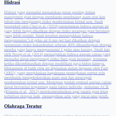
Hidrasi
Hidrasi yang memadai memainkan peran penting dalam
manajemen gout dengan membantu membuang asam urat dari
tubuh dan mengurangi risiko pembentukan kristal urat. Studi
prospektif oleh Choi et al. (2010) menemukan bahwa asupan air
yang lebih tinggi dikaitkan dengan risiko serangan gout berulang
yang lebih rendah. Studi tersebut menunjukkan bahwa
mengonsumsi 5-8 gelas air 8 ons per hari dikaitkan dengan
penurunan risiko kekambuhan sebesar 40% dibandingkan dengan
mereka yang hanya mengonsumsi 1 gelas atau kurang. Studi lain
oleh Neogi et al. (2014) menunjukkan bahwa asupan cairan yang
memadai dapat mengurangi risiko flare gout berulang, terutama
ketika dikombinasikan dengan modifikasi gaya hidup lainnya.
Mekanisme di balik efek ini dijelaskan dalam tinjauan oleh Fam
(2002), yang menjelaskan bagaimana peningkatan output urin
membantu mengekskresikan asam urat dan mencegah
pembentukan kristal urat. Meskipun jumlah optimal asupan cairan
dapat bervariasi tergantung pada faktor individu, pedoman ACR
(Khanna et al., 2012) merekomendasikan agar pasien gout tetap
terhidrasi dengan baik, menargetkan urin yang pucat atau jernih.
Olahraga Teratur