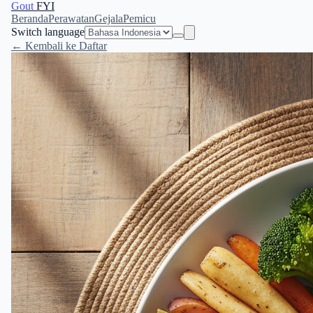
Gout
FYI
Beranda
Perawatan
Gejala
Pemicu
Switch language
← Kembali ke Daftar