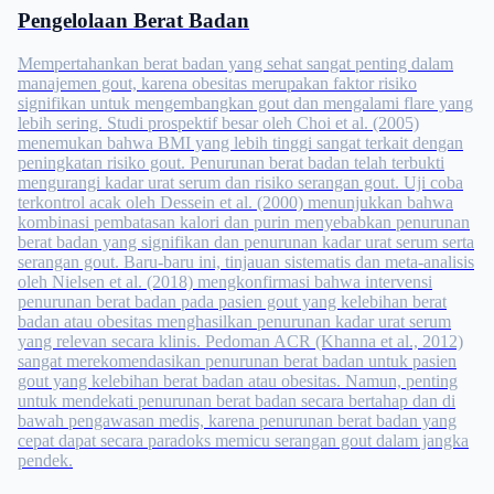
Pengelolaan Berat Badan
Mempertahankan berat badan yang sehat sangat penting dalam
manajemen gout, karena obesitas merupakan faktor risiko
signifikan untuk mengembangkan gout dan mengalami flare yang
lebih sering. Studi prospektif besar oleh Choi et al. (2005)
menemukan bahwa BMI yang lebih tinggi sangat terkait dengan
peningkatan risiko gout. Penurunan berat badan telah terbukti
mengurangi kadar urat serum dan risiko serangan gout. Uji coba
terkontrol acak oleh Dessein et al. (2000) menunjukkan bahwa
kombinasi pembatasan kalori dan purin menyebabkan penurunan
berat badan yang signifikan dan penurunan kadar urat serum serta
serangan gout. Baru-baru ini, tinjauan sistematis dan meta-analisis
oleh Nielsen et al. (2018) mengkonfirmasi bahwa intervensi
penurunan berat badan pada pasien gout yang kelebihan berat
badan atau obesitas menghasilkan penurunan kadar urat serum
yang relevan secara klinis. Pedoman ACR (Khanna et al., 2012)
sangat merekomendasikan penurunan berat badan untuk pasien
gout yang kelebihan berat badan atau obesitas. Namun, penting
untuk mendekati penurunan berat badan secara bertahap dan di
bawah pengawasan medis, karena penurunan berat badan yang
cepat dapat secara paradoks memicu serangan gout dalam jangka
pendek.