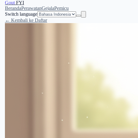
Gout
FYI
Beranda
Perawatan
Gejala
Pemicu
Switch language
← Kembali ke Daftar