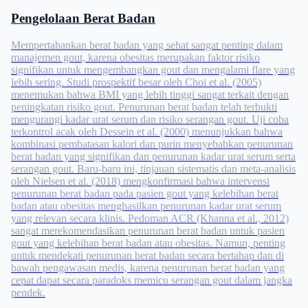
Pengelolaan Berat Badan
Mempertahankan berat badan yang sehat sangat penting dalam
manajemen gout, karena obesitas merupakan faktor risiko
signifikan untuk mengembangkan gout dan mengalami flare yang
lebih sering. Studi prospektif besar oleh Choi et al. (2005)
menemukan bahwa BMI yang lebih tinggi sangat terkait dengan
peningkatan risiko gout. Penurunan berat badan telah terbukti
mengurangi kadar urat serum dan risiko serangan gout. Uji coba
terkontrol acak oleh Dessein et al. (2000) menunjukkan bahwa
kombinasi pembatasan kalori dan purin menyebabkan penurunan
berat badan yang signifikan dan penurunan kadar urat serum serta
serangan gout. Baru-baru ini, tinjauan sistematis dan meta-analisis
oleh Nielsen et al. (2018) mengkonfirmasi bahwa intervensi
penurunan berat badan pada pasien gout yang kelebihan berat
badan atau obesitas menghasilkan penurunan kadar urat serum
yang relevan secara klinis. Pedoman ACR (Khanna et al., 2012)
sangat merekomendasikan penurunan berat badan untuk pasien
gout yang kelebihan berat badan atau obesitas. Namun, penting
untuk mendekati penurunan berat badan secara bertahap dan di
bawah pengawasan medis, karena penurunan berat badan yang
cepat dapat secara paradoks memicu serangan gout dalam jangka
pendek.