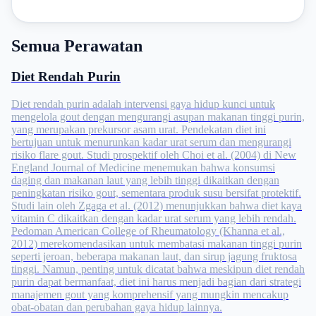
Semua Perawatan
Diet Rendah Purin
Diet rendah purin adalah intervensi gaya hidup kunci untuk
mengelola gout dengan mengurangi asupan makanan tinggi purin,
yang merupakan prekursor asam urat. Pendekatan diet ini
bertujuan untuk menurunkan kadar urat serum dan mengurangi
risiko flare gout. Studi prospektif oleh Choi et al. (2004) di New
England Journal of Medicine menemukan bahwa konsumsi
daging dan makanan laut yang lebih tinggi dikaitkan dengan
peningkatan risiko gout, sementara produk susu bersifat protektif.
Studi lain oleh Zgaga et al. (2012) menunjukkan bahwa diet kaya
vitamin C dikaitkan dengan kadar urat serum yang lebih rendah.
Pedoman American College of Rheumatology (Khanna et al.,
2012) merekomendasikan untuk membatasi makanan tinggi purin
seperti jeroan, beberapa makanan laut, dan sirup jagung fruktosa
tinggi. Namun, penting untuk dicatat bahwa meskipun diet rendah
purin dapat bermanfaat, diet ini harus menjadi bagian dari strategi
manajemen gout yang komprehensif yang mungkin mencakup
obat-obatan dan perubahan gaya hidup lainnya.