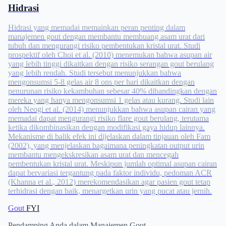
Hidrasi
Hidrasi yang memadai memainkan peran penting dalam
manajemen gout dengan membantu membuang asam urat dari
tubuh dan mengurangi risiko pembentukan kristal urat. Studi
prospektif oleh Choi et al. (2010) menemukan bahwa asupan air
yang lebih tinggi dikaitkan dengan risiko serangan gout berulang
yang lebih rendah. Studi tersebut menunjukkan bahwa
mengonsumsi 5-8 gelas air 8 ons per hari dikaitkan dengan
penurunan risiko kekambuhan sebesar 40% dibandingkan dengan
mereka yang hanya mengonsumsi 1 gelas atau kurang. Studi lain
oleh Neogi et al. (2014) menunjukkan bahwa asupan cairan yang
memadai dapat mengurangi risiko flare gout berulang, terutama
ketika dikombinasikan dengan modifikasi gaya hidup lainnya.
Mekanisme di balik efek ini dijelaskan dalam tinjauan oleh Fam
(2002), yang menjelaskan bagaimana peningkatan output urin
membantu mengekskresikan asam urat dan mencegah
pembentukan kristal urat. Meskipun jumlah optimal asupan cairan
dapat bervariasi tergantung pada faktor individu, pedoman ACR
(Khanna et al., 2012) merekomendasikan agar pasien gout tetap
terhidrasi dengan baik, menargetkan urin yang pucat atau jernih.
Gout
FYI
Pendamping Anda dalam Manajemen Gout