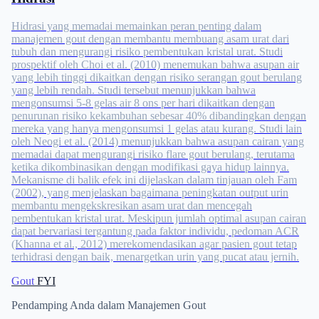
Hidrasi yang memadai memainkan peran penting dalam
manajemen gout dengan membantu membuang asam urat dari
tubuh dan mengurangi risiko pembentukan kristal urat. Studi
prospektif oleh Choi et al. (2010) menemukan bahwa asupan air
yang lebih tinggi dikaitkan dengan risiko serangan gout berulang
yang lebih rendah. Studi tersebut menunjukkan bahwa
mengonsumsi 5-8 gelas air 8 ons per hari dikaitkan dengan
penurunan risiko kekambuhan sebesar 40% dibandingkan dengan
mereka yang hanya mengonsumsi 1 gelas atau kurang. Studi lain
oleh Neogi et al. (2014) menunjukkan bahwa asupan cairan yang
memadai dapat mengurangi risiko flare gout berulang, terutama
ketika dikombinasikan dengan modifikasi gaya hidup lainnya.
Mekanisme di balik efek ini dijelaskan dalam tinjauan oleh Fam
(2002), yang menjelaskan bagaimana peningkatan output urin
membantu mengekskresikan asam urat dan mencegah
pembentukan kristal urat. Meskipun jumlah optimal asupan cairan
dapat bervariasi tergantung pada faktor individu, pedoman ACR
(Khanna et al., 2012) merekomendasikan agar pasien gout tetap
terhidrasi dengan baik, menargetkan urin yang pucat atau jernih.
Gout
FYI
Pendamping Anda dalam Manajemen Gout