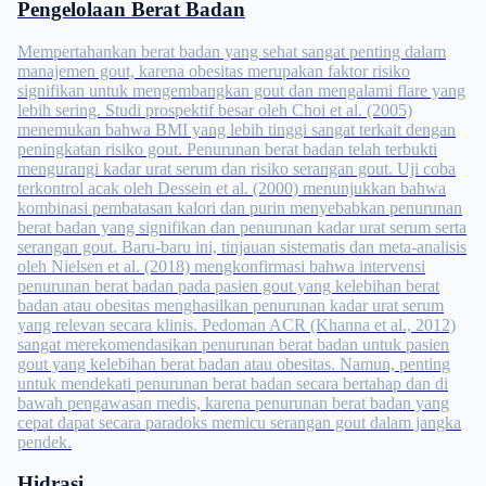
Pengelolaan Berat Badan
Mempertahankan berat badan yang sehat sangat penting dalam
manajemen gout, karena obesitas merupakan faktor risiko
signifikan untuk mengembangkan gout dan mengalami flare yang
lebih sering. Studi prospektif besar oleh Choi et al. (2005)
menemukan bahwa BMI yang lebih tinggi sangat terkait dengan
peningkatan risiko gout. Penurunan berat badan telah terbukti
mengurangi kadar urat serum dan risiko serangan gout. Uji coba
terkontrol acak oleh Dessein et al. (2000) menunjukkan bahwa
kombinasi pembatasan kalori dan purin menyebabkan penurunan
berat badan yang signifikan dan penurunan kadar urat serum serta
serangan gout. Baru-baru ini, tinjauan sistematis dan meta-analisis
oleh Nielsen et al. (2018) mengkonfirmasi bahwa intervensi
penurunan berat badan pada pasien gout yang kelebihan berat
badan atau obesitas menghasilkan penurunan kadar urat serum
yang relevan secara klinis. Pedoman ACR (Khanna et al., 2012)
sangat merekomendasikan penurunan berat badan untuk pasien
gout yang kelebihan berat badan atau obesitas. Namun, penting
untuk mendekati penurunan berat badan secara bertahap dan di
bawah pengawasan medis, karena penurunan berat badan yang
cepat dapat secara paradoks memicu serangan gout dalam jangka
pendek.
Hidrasi