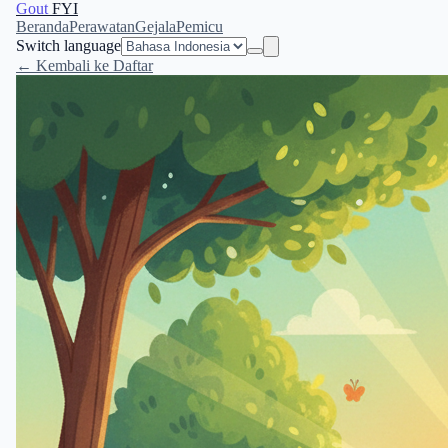
Gout
FYI
Beranda
Perawatan
Gejala
Pemicu
Switch language
← Kembali ke Daftar