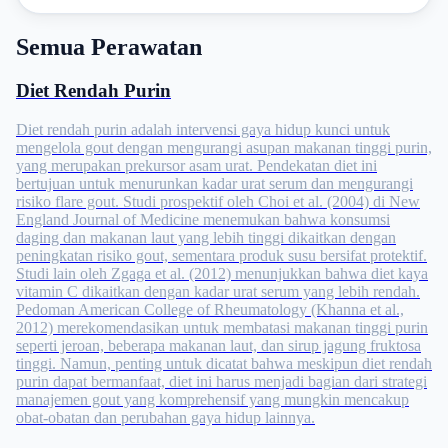
Semua Perawatan
Diet Rendah Purin
Diet rendah purin adalah intervensi gaya hidup kunci untuk
mengelola gout dengan mengurangi asupan makanan tinggi purin,
yang merupakan prekursor asam urat. Pendekatan diet ini
bertujuan untuk menurunkan kadar urat serum dan mengurangi
risiko flare gout. Studi prospektif oleh Choi et al. (2004) di New
England Journal of Medicine menemukan bahwa konsumsi
daging dan makanan laut yang lebih tinggi dikaitkan dengan
peningkatan risiko gout, sementara produk susu bersifat protektif.
Studi lain oleh Zgaga et al. (2012) menunjukkan bahwa diet kaya
vitamin C dikaitkan dengan kadar urat serum yang lebih rendah.
Pedoman American College of Rheumatology (Khanna et al.,
2012) merekomendasikan untuk membatasi makanan tinggi purin
seperti jeroan, beberapa makanan laut, dan sirup jagung fruktosa
tinggi. Namun, penting untuk dicatat bahwa meskipun diet rendah
purin dapat bermanfaat, diet ini harus menjadi bagian dari strategi
manajemen gout yang komprehensif yang mungkin mencakup
obat-obatan dan perubahan gaya hidup lainnya.