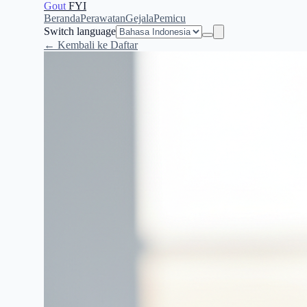
Gout
FYI
Beranda
Perawatan
Gejala
Pemicu
Switch language
← Kembali ke Daftar