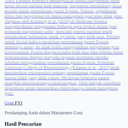
Trace Element Research menunjukkan bahwa magnesium sulfat
dapat diserap melalui kulit manusia, berpotensi mendukung dasar
teoretis untuk perendaman garam Epsom. Namun, signifikansi
klinis dari penyerapan ini dalam manajemen gout tetap tidak jelas.
Tinjauan oleh Katzberg et al. (2016) di Medicine Science
mengeksplorasi penggunaan berbagai agen topikal dalam gout,
termasuk magnesium sulfat, mencatat potensi manfaat tetapi
menekankan kebutuhan untuk uji klinis yang lebih kuat. Penting
untuk dicatat bahwa meskipun perendaman garam Epsom
umumnya aman, itu tidak boleh menggantikan pengobatan gout
konvensional. Pasien dengan kondisi kulit atau luka terbuka harus
berkonsultasi dengan penyedia layanan kesehatan mereka
sebelum menggunakan perendaman garam Epsom. Pedoman
American College of Rheumatology (Khanna et al., 2012) tidak
memberikan rekomendasi tentang perendaman garam Epsom
karena bukti yang tidak cukup. Meskipun beberapa pasien
mungkin menemukannya menenangkan, lebih banyak penelitian
diperlukan untuk menetapkan efektivitasnya dalam manajemen
gout.
Gout
FYI
Pendamping Anda dalam Manajemen Gout
Hasil Pencarian