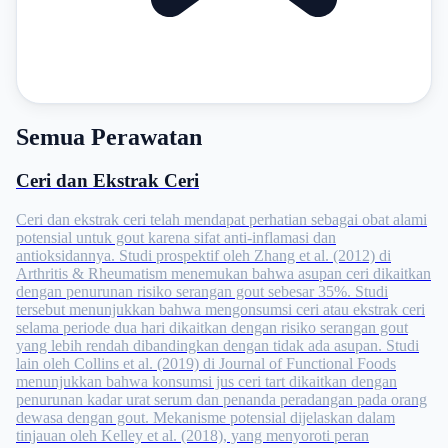
Semua Perawatan
Ceri dan Ekstrak Ceri
Ceri dan ekstrak ceri telah mendapat perhatian sebagai obat alami
potensial untuk gout karena sifat anti-inflamasi dan
antioksidannya. Studi prospektif oleh Zhang et al. (2012) di
Arthritis & Rheumatism menemukan bahwa asupan ceri dikaitkan
dengan penurunan risiko serangan gout sebesar 35%. Studi
tersebut menunjukkan bahwa mengonsumsi ceri atau ekstrak ceri
selama periode dua hari dikaitkan dengan risiko serangan gout
yang lebih rendah dibandingkan dengan tidak ada asupan. Studi
lain oleh Collins et al. (2019) di Journal of Functional Foods
menunjukkan bahwa konsumsi jus ceri tart dikaitkan dengan
penurunan kadar urat serum dan penanda peradangan pada orang
dewasa dengan gout. Mekanisme potensial dijelaskan dalam
tinjauan oleh Kelley et al. (2018), yang menyoroti peran