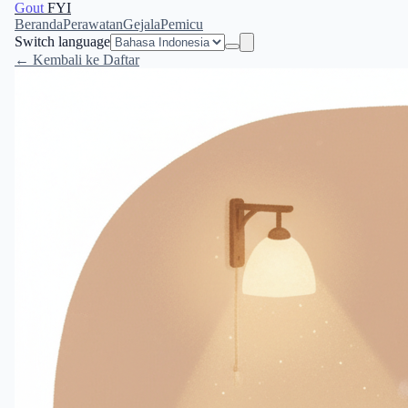
Gout
FYI
Beranda
Perawatan
Gejala
Pemicu
Switch language
← Kembali ke Daftar