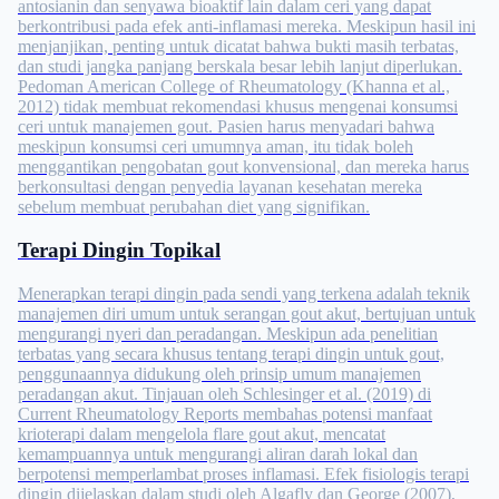
antosianin dan senyawa bioaktif lain dalam ceri yang dapat
berkontribusi pada efek anti-inflamasi mereka. Meskipun hasil ini
menjanjikan, penting untuk dicatat bahwa bukti masih terbatas,
dan studi jangka panjang berskala besar lebih lanjut diperlukan.
Pedoman American College of Rheumatology (Khanna et al.,
2012) tidak membuat rekomendasi khusus mengenai konsumsi
ceri untuk manajemen gout. Pasien harus menyadari bahwa
meskipun konsumsi ceri umumnya aman, itu tidak boleh
menggantikan pengobatan gout konvensional, dan mereka harus
berkonsultasi dengan penyedia layanan kesehatan mereka
sebelum membuat perubahan diet yang signifikan.
Terapi Dingin Topikal
Menerapkan terapi dingin pada sendi yang terkena adalah teknik
manajemen diri umum untuk serangan gout akut, bertujuan untuk
mengurangi nyeri dan peradangan. Meskipun ada penelitian
terbatas yang secara khusus tentang terapi dingin untuk gout,
penggunaannya didukung oleh prinsip umum manajemen
peradangan akut. Tinjauan oleh Schlesinger et al. (2019) di
Current Rheumatology Reports membahas potensi manfaat
krioterapi dalam mengelola flare gout akut, mencatat
kemampuannya untuk mengurangi aliran darah lokal dan
berpotensi memperlambat proses inflamasi. Efek fisiologis terapi
dingin dijelaskan dalam studi oleh Algafly dan George (2007),