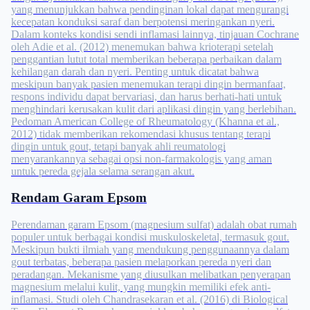
yang menunjukkan bahwa pendinginan lokal dapat mengurangi
kecepatan konduksi saraf dan berpotensi meringankan nyeri.
Dalam konteks kondisi sendi inflamasi lainnya, tinjauan Cochrane
oleh Adie et al. (2012) menemukan bahwa krioterapi setelah
penggantian lutut total memberikan beberapa perbaikan dalam
kehilangan darah dan nyeri. Penting untuk dicatat bahwa
meskipun banyak pasien menemukan terapi dingin bermanfaat,
respons individu dapat bervariasi, dan harus berhati-hati untuk
menghindari kerusakan kulit dari aplikasi dingin yang berlebihan.
Pedoman American College of Rheumatology (Khanna et al.,
2012) tidak memberikan rekomendasi khusus tentang terapi
dingin untuk gout, tetapi banyak ahli reumatologi
menyarankannya sebagai opsi non-farmakologis yang aman
untuk pereda gejala selama serangan akut.
Rendam Garam Epsom
Perendaman garam Epsom (magnesium sulfat) adalah obat rumah
populer untuk berbagai kondisi muskuloskeletal, termasuk gout.
Meskipun bukti ilmiah yang mendukung penggunaannya dalam
gout terbatas, beberapa pasien melaporkan pereda nyeri dan
peradangan. Mekanisme yang diusulkan melibatkan penyerapan
magnesium melalui kulit, yang mungkin memiliki efek anti-
inflamasi. Studi oleh Chandrasekaran et al. (2016) di Biological